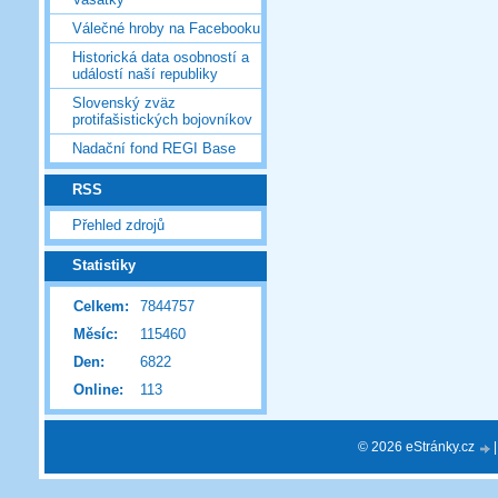
Válečné hroby na Facebooku
Historická data osobností a
událostí naší republiky
Slovenský zväz
protifašistických bojovníkov
Nadační fond REGI Base
RSS
Přehled zdrojů
Statistiky
Celkem:
7844757
Měsíc:
115460
Den:
6822
Online:
113
© 2026 eStránky.cz