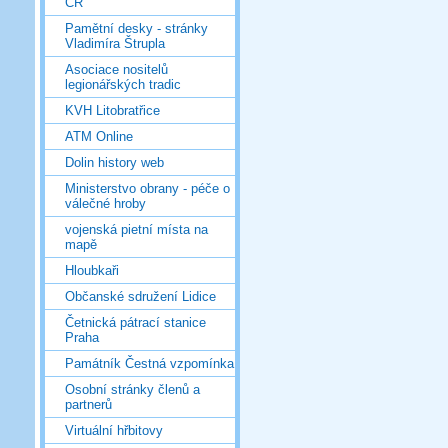
ČR
Pamětní desky - stránky
Vladimíra Štrupla
Asociace nositelů
legionářských tradic
KVH Litobratřice
ATM Online
Dolin history web
Ministerstvo obrany - péče o
válečné hroby
vojenská pietní místa na
mapě
Hloubkaři
Občanské sdružení Lidice
Četnická pátrací stanice
Praha
Památník Čestná vzpomínka
Osobní stránky členů a
partnerů
Virtuální hřbitovy