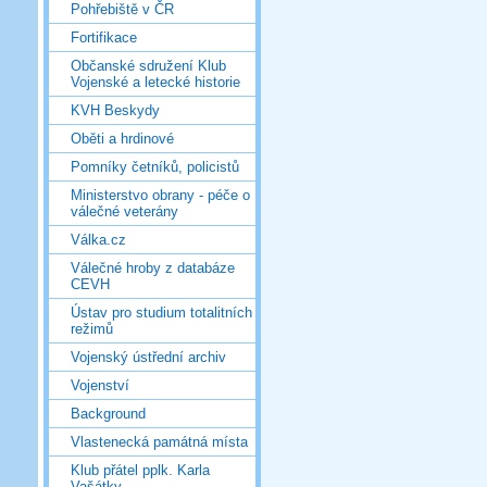
Pohřebiště v ČR
Fortifikace
Občanské sdružení Klub
Vojenské a letecké historie
KVH Beskydy
Oběti a hrdinové
Pomníky četníků, policistů
Ministerstvo obrany - péče o
válečné veterány
Válka.cz
Válečné hroby z databáze
CEVH
Ústav pro studium totalitních
režimů
Vojenský ústřední archiv
Vojenství
Background
Vlastenecká památná místa
Klub přátel pplk. Karla
Vašátky