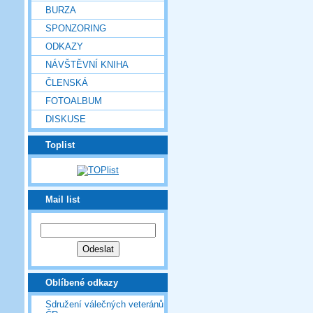
BURZA
SPONZORING
ODKAZY
NÁVŠTĚVNÍ KNIHA
ČLENSKÁ
FOTOALBUM
DISKUSE
Toplist
Mail list
Oblíbené odkazy
Sdružení válečných veteránů