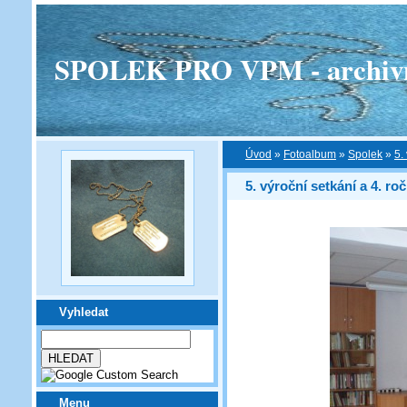
SPOLEK PRO VPM - archivní v
Úvod
»
Fotoalbum
»
Spolek
»
5.
5. výroční setkání a 4. ro
Vyhledat
Menu