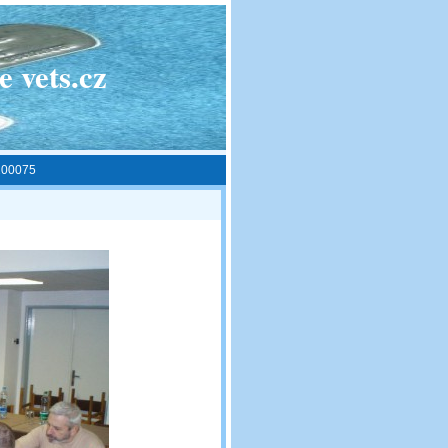
 vets.cz
00075