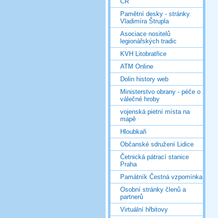
ČR
Pamětní desky - stránky
Vladimíra Štrupla
Asociace nositelů
legionářských tradic
KVH Litobratřice
ATM Online
Dolin history web
Ministerstvo obrany - péče o
válečné hroby
vojenská pietní místa na
mapě
Hloubkaři
Občanské sdružení Lidice
Četnická pátrací stanice
Praha
Památník Čestná vzpomínka
Osobní stránky členů a
partnerů
Virtuální hřbitovy