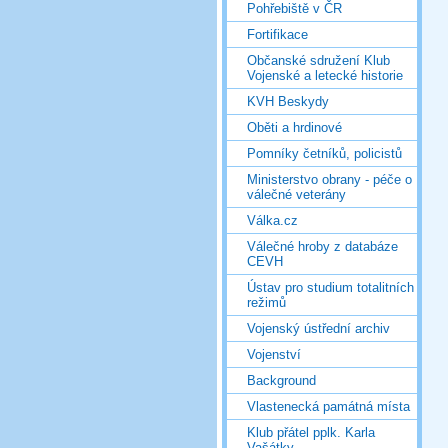
Pohřebiště v ČR
Fortifikace
Občanské sdružení Klub
Vojenské a letecké historie
KVH Beskydy
Oběti a hrdinové
Pomníky četníků, policistů
Ministerstvo obrany - péče o
válečné veterány
Válka.cz
Válečné hroby z databáze
CEVH
Ústav pro studium totalitních
režimů
Vojenský ústřední archiv
Vojenství
Background
Vlastenecká památná místa
Klub přátel pplk. Karla
Vašátky