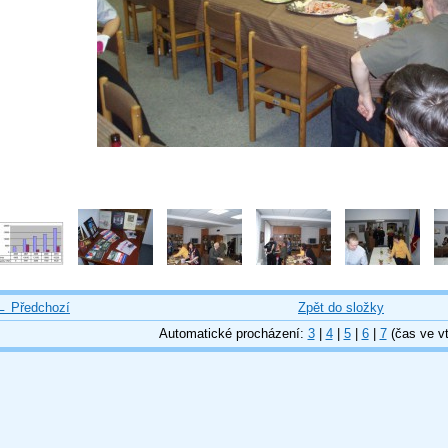
← Předchozí
Zpět do složky
Automatické procházení:
3
|
4
|
5
|
6
|
7
(čas ve vt