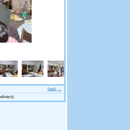
Další →
eřinách)