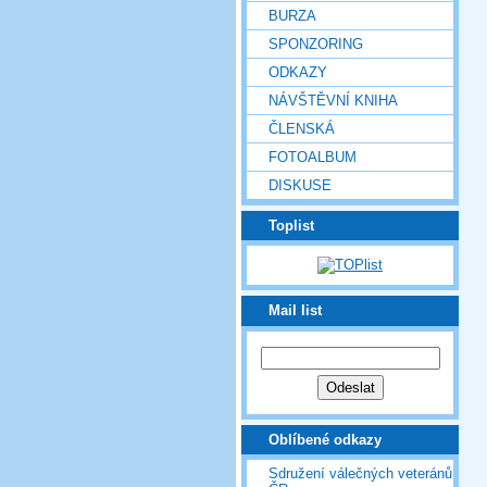
BURZA
SPONZORING
ODKAZY
NÁVŠTĚVNÍ KNIHA
ČLENSKÁ
FOTOALBUM
DISKUSE
Toplist
Mail list
Oblíbené odkazy
Sdružení válečných veteránů