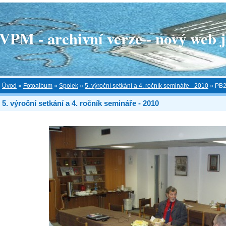
 - archivní verze - nový web je
Úvod
»
Fotoalbum
»
Spolek
»
5. výroční setkání a 4. ročník semináře - 2010
»
PB2
5. výroční setkání a 4. ročník semináře - 2010