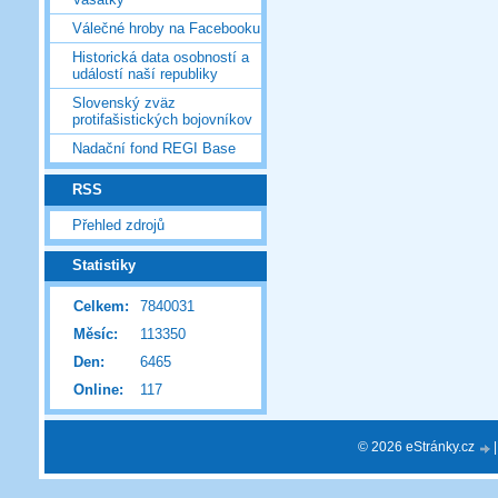
Válečné hroby na Facebooku
Historická data osobností a
událostí naší republiky
Slovenský zväz
protifašistických bojovníkov
Nadační fond REGI Base
RSS
Přehled zdrojů
Statistiky
Celkem:
7840031
Měsíc:
113350
Den:
6465
Online:
117
© 2026 eStránky.cz