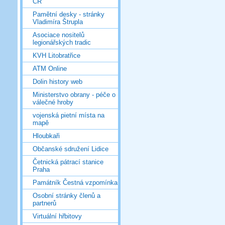
ČR
Pamětní desky - stránky
Vladimíra Štrupla
Asociace nositelů
legionářských tradic
KVH Litobratřice
ATM Online
Dolin history web
Ministerstvo obrany - péče o
válečné hroby
vojenská pietní místa na
mapě
Hloubkaři
Občanské sdružení Lidice
Četnická pátrací stanice
Praha
Památník Čestná vzpomínka
Osobní stránky členů a
partnerů
Virtuální hřbitovy