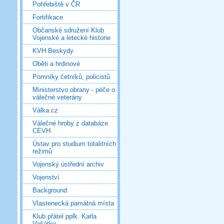
Pohřebiště v ČR
Fortifikace
Občanské sdružení Klub
Vojenské a letecké historie
KVH Beskydy
Oběti a hrdinové
Pomníky četníků, policistů
Ministerstvo obrany - péče o
válečné veterány
Válka.cz
Válečné hroby z databáze
CEVH
Ústav pro studium totalitních
režimů
Vojenský ústřední archiv
Vojenství
Background
Vlastenecká památná místa
Klub přátel pplk. Karla
Vašátky