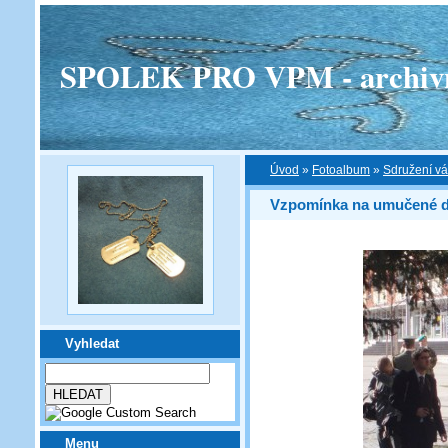
SPOLEK PRO VPM - archivní v
Úvod
»
Fotoalbum
»
Sdružení vá
Vzpomínka na umučené d
Vyhledat
Menu