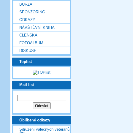
BURZA
SPONZORING
ODKAZY
NÁVŠTĚVNÍ KNIHA
ČLENSKÁ
FOTOALBUM
DISKUSE
Toplist
Mail list
Oblíbené odkazy
Sdružení válečných veteránů