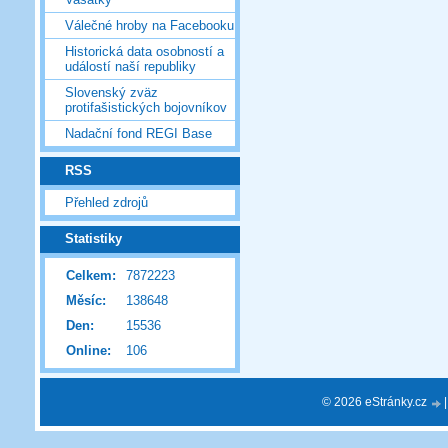
Válečné hroby na Facebooku
Historická data osobností a
událostí naší republiky
Slovenský zväz
protifašistických bojovníkov
Nadační fond REGI Base
RSS
Přehled zdrojů
Statistiky
Celkem:
7872223
Měsíc:
138648
Den:
15536
Online:
106
© 2026 eStránky.cz