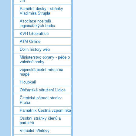
ČR
Pamětní desky - stránky
Vladimíra Štrupla
Asociace nositelů
legionářských tradic
KVH Litobratřice
ATM Online
Dolin history web
Ministerstvo obrany - péče o
válečné hroby
vojenská pietní místa na
mapě
Hloubkaři
Občanské sdružení Lidice
Četnická pátrací stanice
Praha
Památník Čestná vzpomínka
Osobní stránky členů a
partnerů
Virtuální hřbitovy