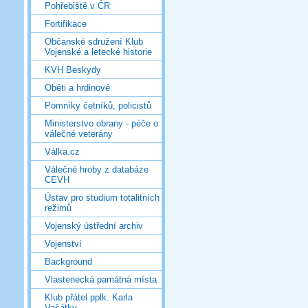
Pohřebiště v ČR
Fortifikace
Občanské sdružení Klub
Vojenské a letecké historie
KVH Beskydy
Oběti a hrdinové
Pomníky četníků, policistů
Ministerstvo obrany - péče o
válečné veterány
Válka.cz
Válečné hroby z databáze
CEVH
Ústav pro studium totalitních
režimů
Vojenský ústřední archiv
Vojenství
Background
Vlastenecká památná místa
Klub přátel pplk. Karla
Vašátky