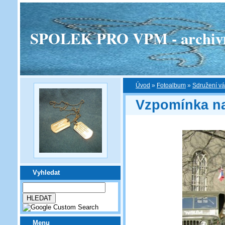
SPOLEK PRO VPM - archivní v
Úvod
»
Fotoalbum
»
Sdružení vá
Vzpomínka na
Vyhledat
Menu