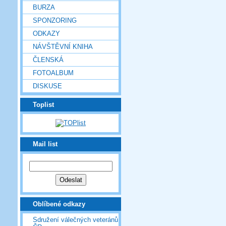
BURZA
SPONZORING
ODKAZY
NÁVŠTĚVNÍ KNIHA
ČLENSKÁ
FOTOALBUM
DISKUSE
Toplist
Mail list
Oblíbené odkazy
Sdružení válečných veteránů