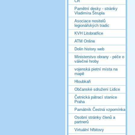
ČR
Pamětní desky - stránky
Vladimíra Štrupla
Asociace nositelů
legionářských tradic
KVH Litobratřice
ATM Online
Dolin history web
Ministerstvo obrany - péče o
válečné hroby
vojenská pietní místa na
mapě
Hloubkaři
Občanské sdružení Lidice
Četnická pátrací stanice
Praha
Památník Čestná vzpomínka
Osobní stránky členů a
partnerů
Virtuální hřbitovy