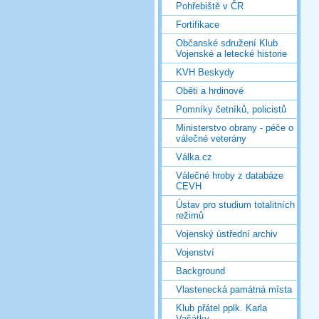
Pohřebiště v ČR
Fortifikace
Občanské sdružení Klub
Vojenské a letecké historie
KVH Beskydy
Oběti a hrdinové
Pomníky četníků, policistů
Ministerstvo obrany - péče o
válečné veterány
Válka.cz
Válečné hroby z databáze
CEVH
Ústav pro studium totalitních
režimů
Vojenský ústřední archiv
Vojenství
Background
Vlastenecká památná místa
Klub přátel pplk. Karla
Vašátky