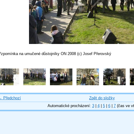
Vzpomínka na umučené důstojníky ON 2008 (c) Josef Přerovský
← Předchozí
Zpět do složky
Automatické procházení:
3
|
4
|
5
|
6
|
7
(čas ve vt