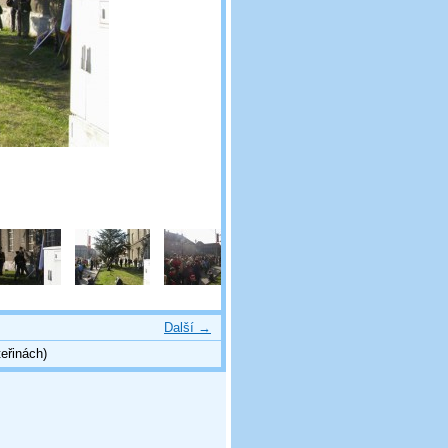
Další →
eřinách)