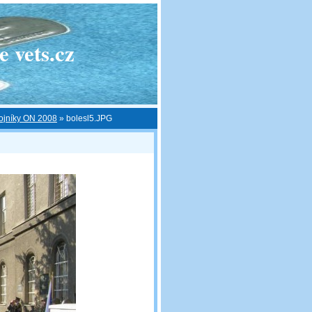
 vets.cz
ojníky ON 2008
»
bolesl5.JPG