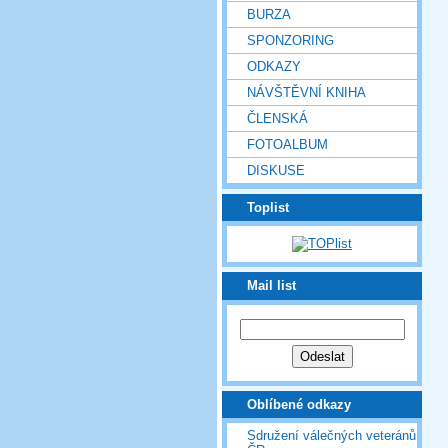
BURZA
SPONZORING
ODKAZY
NÁVŠTĚVNÍ KNIHA
ČLENSKÁ
FOTOALBUM
DISKUSE
Toplist
Mail list
Oblíbené odkazy
Sdružení válečných veteránů