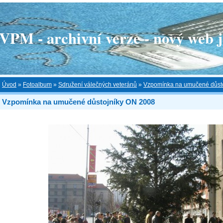
 - archivní verze - nový web je
Úvod
»
Fotoalbum
»
Sdružení válečných veteránů
»
Vzpomínka na umučené důst
Vzpomínka na umučené důstojníky ON 2008