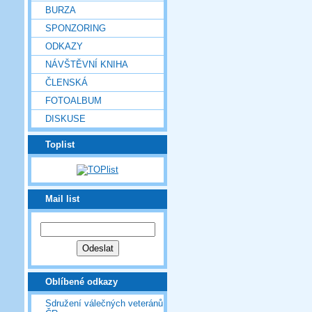
BURZA
SPONZORING
ODKAZY
NÁVŠTĚVNÍ KNIHA
ČLENSKÁ
FOTOALBUM
DISKUSE
Toplist
Mail list
Oblíbené odkazy
Sdružení válečných veteránů