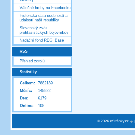
Válečné hroby na Facebooku
Historická data osobností a
událostí naší republiky
Slovenský zväz
protifašistických bojovníkov
Nadační fond REGI Base
RSS
Přehled zdrojů
Statistiky
Celkem:
7882189
Měsíc:
145822
Den:
6179
Online:
108
© 2026 eStránky.cz