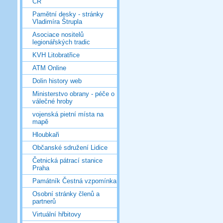
ČR
Pamětní desky - stránky
Vladimíra Štrupla
Asociace nositelů
legionářských tradic
KVH Litobratřice
ATM Online
Dolin history web
Ministerstvo obrany - péče o
válečné hroby
vojenská pietní místa na
mapě
Hloubkaři
Občanské sdružení Lidice
Četnická pátrací stanice
Praha
Památník Čestná vzpomínka
Osobní stránky členů a
partnerů
Virtuální hřbitovy