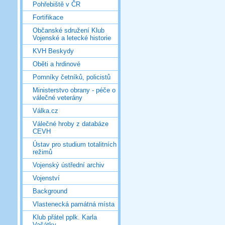
Pohřebiště v ČR
Fortifikace
Občanské sdružení Klub
Vojenské a letecké historie
KVH Beskydy
Oběti a hrdinové
Pomníky četníků, policistů
Ministerstvo obrany - péče o
válečné veterány
Válka.cz
Válečné hroby z databáze
CEVH
Ústav pro studium totalitních
režimů
Vojenský ústřední archiv
Vojenství
Background
Vlastenecká památná místa
Klub přátel pplk. Karla
Vašátky