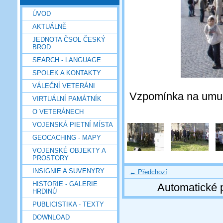
ÚVOD
AKTUÁLNĚ
JEDNOTA ČSOL ČESKÝ
BROD
SEARCH - LANGUAGE
SPOLEK A KONTAKTY
VÁLEČNÍ VETERÁNI
Vzpomínka na umuč
VIRTUÁLNÍ PAMÁTNÍK
O VETERÁNECH
VOJENSKÁ PIETNÍ MÍSTA
GEOCACHING - MAPY
VOJENSKÉ OBJEKTY A
PROSTORY
INSIGNIE A SUVENYRY
← Předchozí
HISTORIE - GALERIE
Automatické 
HRDINŮ
PUBLICISTIKA - TEXTY
DOWNLOAD