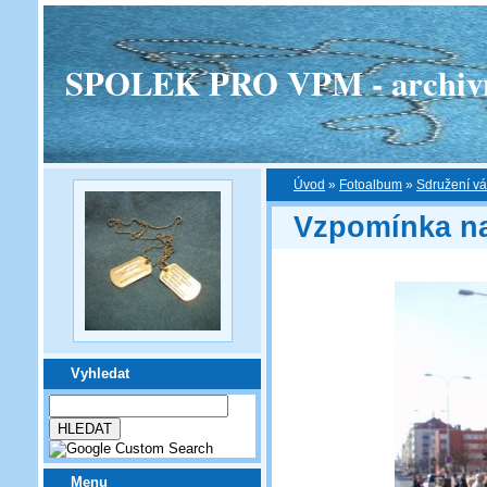
SPOLEK PRO VPM - archivní v
Úvod
»
Fotoalbum
»
Sdružení vá
Vzpomínka na
Vyhledat
Menu