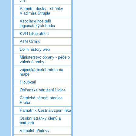
ČR
Pamětní desky - stránky
Vladimíra Štrupla
Asociace nositelů
legionářských tradic
KVH Litobratřice
ATM Online
Dolin history web
Ministerstvo obrany - péče o
válečné hroby
vojenská pietní místa na
mapě
Hloubkaři
Občanské sdružení Lidice
Četnická pátrací stanice
Praha
Památník Čestná vzpomínka
Osobní stránky členů a
partnerů
Virtuální hřbitovy