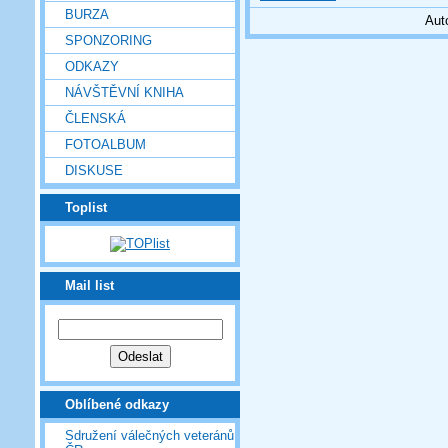
BURZA
Aut
SPONZORING
ODKAZY
NÁVŠTĚVNÍ KNIHA
ČLENSKÁ
FOTOALBUM
DISKUSE
Toplist
Mail list
Oblíbené odkazy
Sdružení válečných veteránů