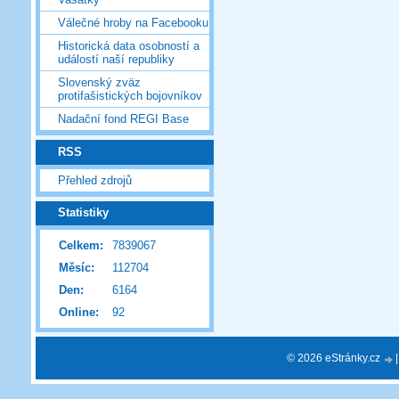
Válečné hroby na Facebooku
Historická data osobností a
událostí naší republiky
Slovenský zväz
protifašistických bojovníkov
Nadační fond REGI Base
RSS
Přehled zdrojů
Statistiky
Celkem:
7839067
Měsíc:
112704
Den:
6164
Online:
92
© 2026 eStránky.cz