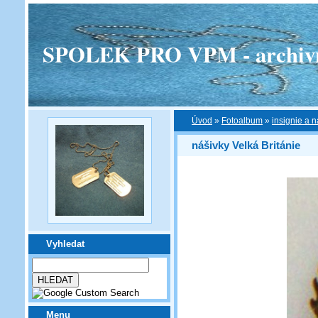
SPOLEK PRO VPM - archivní v
Úvod
»
Fotoalbum
»
insignie a n
nášivky Velká Británie
Vyhledat
Menu