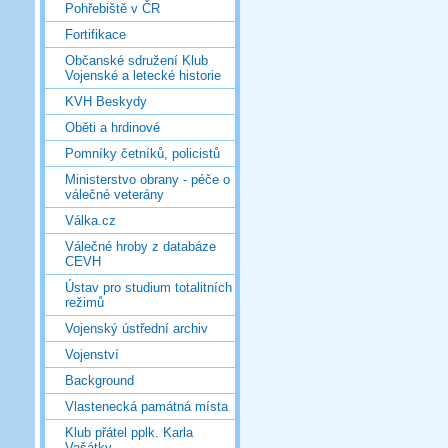
Pohřebiště v ČR
Fortifikace
Občanské sdružení Klub
Vojenské a letecké historie
KVH Beskydy
Oběti a hrdinové
Pomníky četníků, policistů
Ministerstvo obrany - péče o
válečné veterány
Válka.cz
Válečné hroby z databáze
CEVH
Ústav pro studium totalitních
režimů
Vojenský ústřední archiv
Vojenství
Background
Vlastenecká památná místa
Klub přátel pplk. Karla
Vašátky