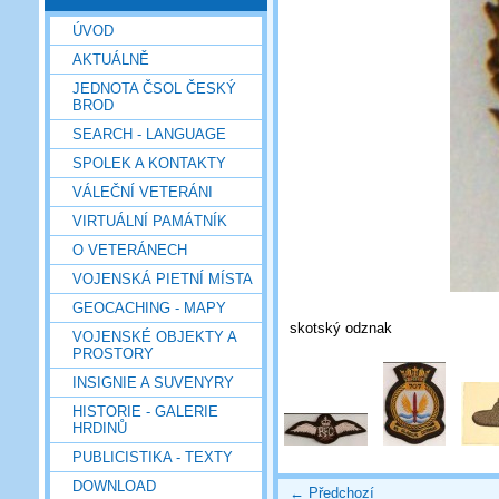
ÚVOD
AKTUÁLNĚ
JEDNOTA ČSOL ČESKÝ
BROD
SEARCH - LANGUAGE
SPOLEK A KONTAKTY
VÁLEČNÍ VETERÁNI
VIRTUÁLNÍ PAMÁTNÍK
O VETERÁNECH
VOJENSKÁ PIETNÍ MÍSTA
GEOCACHING - MAPY
skotský odznak
VOJENSKÉ OBJEKTY A
PROSTORY
INSIGNIE A SUVENYRY
HISTORIE - GALERIE
HRDINŮ
PUBLICISTIKA - TEXTY
DOWNLOAD
← Předchozí