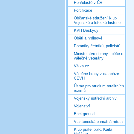
Pohřebiště v ČR
Fortifikace
Občanské sdružení Klub
Vojenské a letecké historie
KVH Beskydy
Oběti a hrdinové
Pomníky četníků, policistů
Ministerstvo obrany - péče o
válečné veterány
Válka.cz
Válečné hroby z databáze
CEVH
Ústav pro studium totalitních
režimů
Vojenský ústřední archiv
Vojenství
Background
Vlastenecká památná místa
Klub přátel pplk. Karla
Vašátky