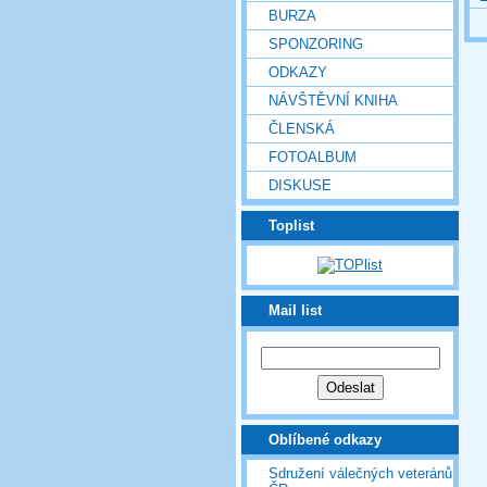
BURZA
SPONZORING
ODKAZY
NÁVŠTĚVNÍ KNIHA
ČLENSKÁ
FOTOALBUM
DISKUSE
Toplist
Mail list
Oblíbené odkazy
Sdružení válečných veteránů