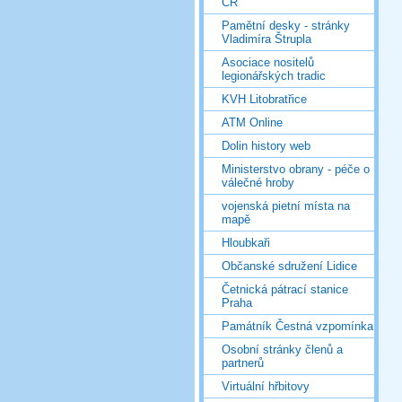
ČR
Pamětní desky - stránky
Vladimíra Štrupla
Asociace nositelů
legionářských tradic
KVH Litobratřice
ATM Online
Dolin history web
Ministerstvo obrany - péče o
válečné hroby
vojenská pietní místa na
mapě
Hloubkaři
Občanské sdružení Lidice
Četnická pátrací stanice
Praha
Památník Čestná vzpomínka
Osobní stránky členů a
partnerů
Virtuální hřbitovy