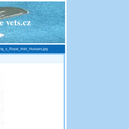
 vets.cz
ng_s_Royal_Irish_Hussars.jpg