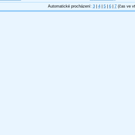
Automatické procházení:
3
|
4
|
5
|
6
|
7
(čas ve vt