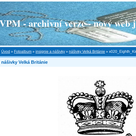
 - archivní verze - nový web je
Úvod
»
Fotoalbum
»
insignie a nášivky
»
nášivky Velká Británie
»
x020_Eighth_Ki
nášivky Velká Británie