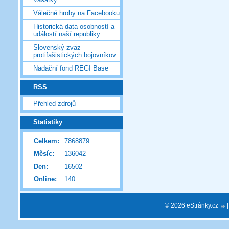
Válečné hroby na Facebooku
Historická data osobností a
událostí naší republiky
Slovenský zväz
protifašistických bojovníkov
Nadační fond REGI Base
RSS
Přehled zdrojů
Statistiky
Celkem:
7868879
Měsíc:
136042
Den:
16502
Online:
140
© 2026 eStránky.cz