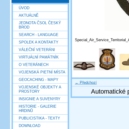
ÚVOD
AKTUÁLNĚ
JEDNOTA ČSOL ČESKÝ
BROD
SEARCH - LANGUAGE
Special_Air_Service_Territorial
SPOLEK A KONTAKTY
VÁLEČNÍ VETERÁNI
VIRTUÁLNÍ PAMÁTNÍK
O VETERÁNECH
VOJENSKÁ PIETNÍ MÍSTA
GEOCACHING - MAPY
← Předchozí
VOJENSKÉ OBJEKTY A
Automatické 
PROSTORY
INSIGNIE A SUVENYRY
HISTORIE - GALERIE
HRDINŮ
PUBLICISTIKA - TEXTY
DOWNLOAD