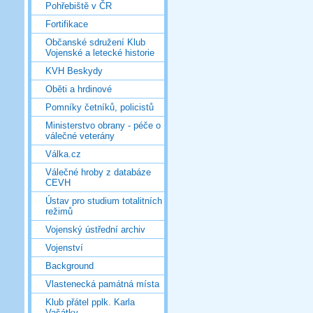
Pohřebiště v ČR
Fortifikace
Občanské sdružení Klub
Vojenské a letecké historie
KVH Beskydy
Oběti a hrdinové
Pomníky četníků, policistů
Ministerstvo obrany - péče o
válečné veterány
Válka.cz
Válečné hroby z databáze
CEVH
Ústav pro studium totalitních
režimů
Vojenský ústřední archiv
Vojenství
Background
Vlastenecká památná místa
Klub přátel pplk. Karla
Vašátky