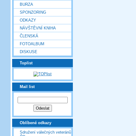
BURZA
SPONZORING
ODKAZY
NÁVŠTĚVNÍ KNIHA
ČLENSKÁ
FOTOALBUM
DISKUSE
Toplist
Mail list
Oblíbené odkazy
Sdružení válečných veteránů