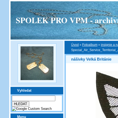
SPOLEK PRO VPM - archivní v
Úvod
»
Fotoalbum
»
insignie a n
Special_Air_Service_Territorial
nášivky Velká Británie
Vyhledat
Menu