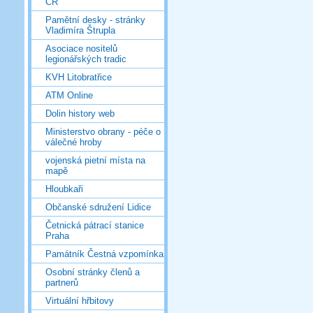
ČR
Pamětní desky - stránky
Vladimíra Štrupla
Asociace nositelů
legionářských tradic
KVH Litobratřice
ATM Online
Dolin history web
Ministerstvo obrany - péče o
válečné hroby
vojenská pietní místa na
mapě
Hloubkaři
Občanské sdružení Lidice
Četnická pátrací stanice
Praha
Památník Čestná vzpomínka
Osobní stránky členů a
partnerů
Virtuální hřbitovy