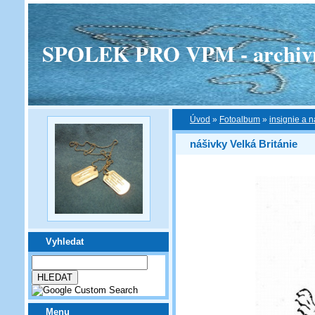
SPOLEK PRO VPM - archivní v
Úvod
»
Fotoalbum
»
insignie a n
nášivky Velká Británie
Vyhledat
Menu