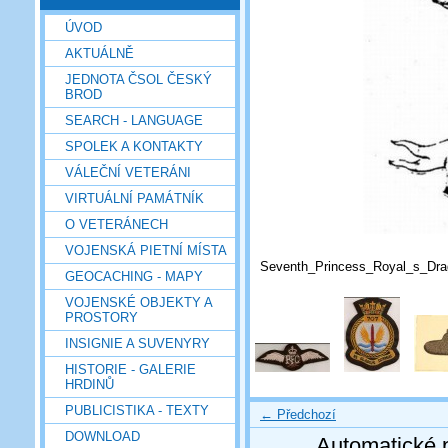
ÚVOD
AKTUÁLNĚ
JEDNOTA ČSOL ČESKÝ
BROD
SEARCH - LANGUAGE
SPOLEK A KONTAKTY
VÁLEČNÍ VETERÁNI
VIRTUÁLNÍ PAMÁTNÍK
O VETERÁNECH
VOJENSKÁ PIETNÍ MÍSTA
Seventh_Princess_Royal_s_Dr
GEOCACHING - MAPY
VOJENSKÉ OBJEKTY A
PROSTORY
INSIGNIE A SUVENYRY
HISTORIE - GALERIE
HRDINŮ
PUBLICISTIKA - TEXTY
← Předchozí
DOWNLOAD
Automatické 