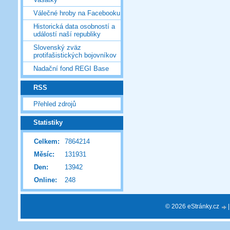
Válečné hroby na Facebooku
Historická data osobností a
událostí naší republiky
Slovenský zväz
protifašistických bojovníkov
Nadační fond REGI Base
RSS
Přehled zdrojů
Statistiky
Celkem:
7864214
Měsíc:
131931
Den:
13942
Online:
248
© 2026 eStránky.cz