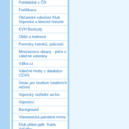
Pohřebiště v ČR
Fortifikace
Občanské sdružení Klub
Vojenské a letecké historie
KVH Beskydy
Oběti a hrdinové
Pomníky četníků, policistů
Ministerstvo obrany - péče o
válečné veterány
Válka.cz
Válečné hroby z databáze
CEVH
Ústav pro studium totalitních
režimů
Vojenský ústřední archiv
Vojenství
Background
Vlastenecká památná místa
Klub přátel pplk. Karla
Vašátky