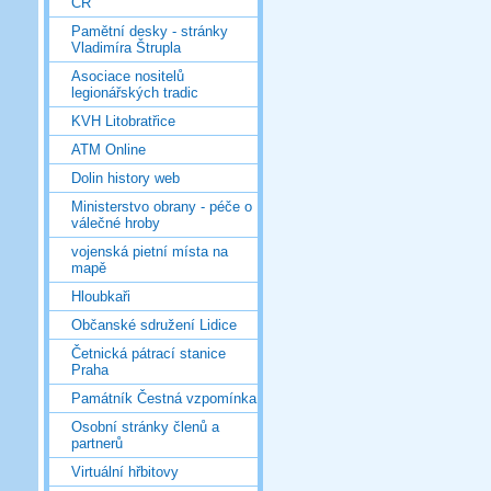
ČR
Pamětní desky - stránky
Vladimíra Štrupla
Asociace nositelů
legionářských tradic
KVH Litobratřice
ATM Online
Dolin history web
Ministerstvo obrany - péče o
válečné hroby
vojenská pietní místa na
mapě
Hloubkaři
Občanské sdružení Lidice
Četnická pátrací stanice
Praha
Památník Čestná vzpomínka
Osobní stránky členů a
partnerů
Virtuální hřbitovy