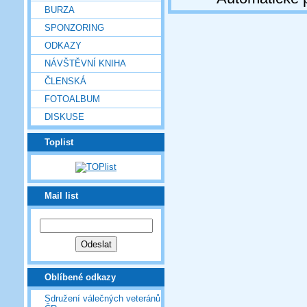
BURZA
SPONZORING
ODKAZY
NÁVŠTĚVNÍ KNIHA
ČLENSKÁ
FOTOALBUM
DISKUSE
Toplist
Mail list
Oblíbené odkazy
Sdružení válečných veteránů