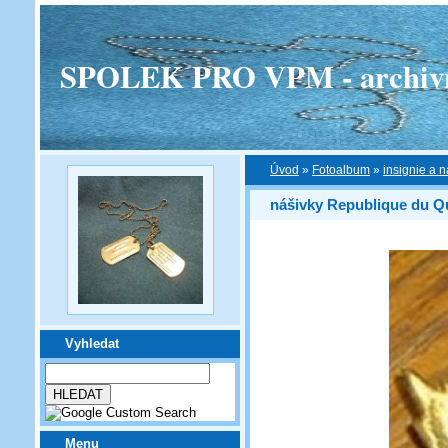
SPOLEK PRO VPM - archivní v
Úvod
»
Fotoalbum
»
insignie a n
nášivky Republique du 
Vyhledat
Menu