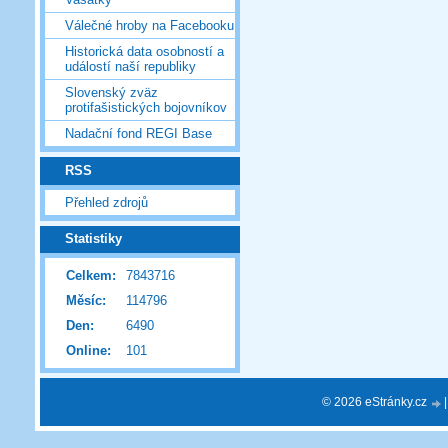
Válečné hroby na Facebooku
Historická data osobností a
událostí naší republiky
Slovenský zväz
protifašistických bojovníkov
Nadační fond REGI Base
RSS
Přehled zdrojů
Statistiky
Celkem:
7843716
Měsíc:
114796
Den:
6490
Online:
101
© 2026 eStránky.cz