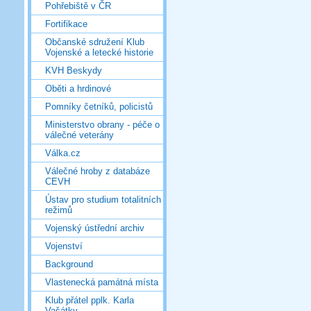
Pohřebiště v ČR
Fortifikace
Občanské sdružení Klub
Vojenské a letecké historie
KVH Beskydy
Oběti a hrdinové
Pomníky četníků, policistů
Ministerstvo obrany - péče o
válečné veterány
Válka.cz
Válečné hroby z databáze
CEVH
Ústav pro studium totalitních
režimů
Vojenský ústřední archiv
Vojenství
Background
Vlastenecká památná místa
Klub přátel pplk. Karla
Vašátky