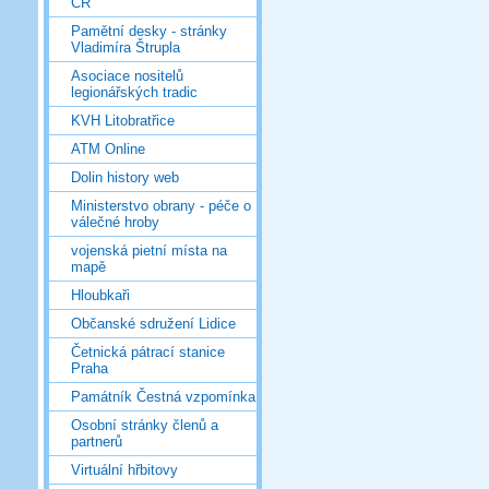
ČR
Pamětní desky - stránky
Vladimíra Štrupla
Asociace nositelů
legionářských tradic
KVH Litobratřice
ATM Online
Dolin history web
Ministerstvo obrany - péče o
válečné hroby
vojenská pietní místa na
mapě
Hloubkaři
Občanské sdružení Lidice
Četnická pátrací stanice
Praha
Památník Čestná vzpomínka
Osobní stránky členů a
partnerů
Virtuální hřbitovy