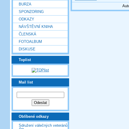
BURZA
Aut
SPONZORING
ODKAZY
NÁVŠTĚVNÍ KNIHA
ČLENSKÁ
FOTOALBUM
DISKUSE
Toplist
Mail list
Oblíbené odkazy
Sdružení válečných veteránů