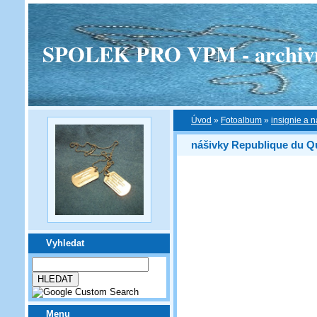
SPOLEK PRO VPM - archivní v
Úvod
»
Fotoalbum
»
insignie a n
nášivky Republique du 
Vyhledat
Menu