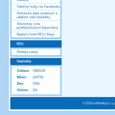
Válečné hroby na Facebooku
Historická data osobností a
událostí naší republiky
Slovenský zväz
protifašistických bojovníkov
Nadační fond REGI Base
RSS
Přehled zdrojů
Statistiky
Celkem:
7880539
Měsíc:
144759
Den:
7494
Online:
116
© 2026 eStránky.cz