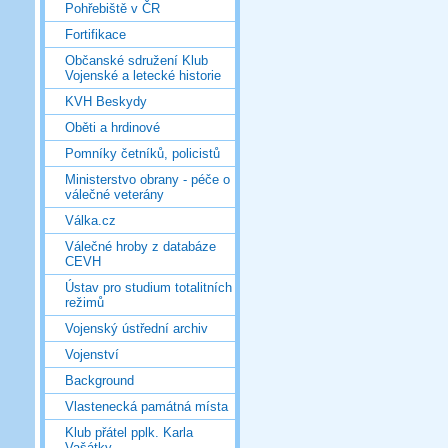
Pohřebiště v ČR
Fortifikace
Občanské sdružení Klub
Vojenské a letecké historie
KVH Beskydy
Oběti a hrdinové
Pomníky četníků, policistů
Ministerstvo obrany - péče o
válečné veterány
Válka.cz
Válečné hroby z databáze
CEVH
Ústav pro studium totalitních
režimů
Vojenský ústřední archiv
Vojenství
Background
Vlastenecká památná místa
Klub přátel pplk. Karla
Vašátky