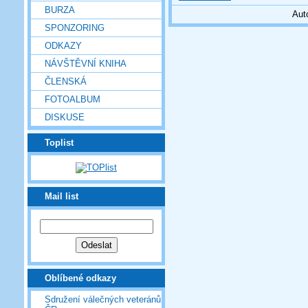
BURZA
Aut
SPONZORING
ODKAZY
NÁVŠTĚVNÍ KNIHA
ČLENSKÁ
FOTOALBUM
DISKUSE
Toplist
Mail list
Oblíbené odkazy
Sdružení válečných veteránů