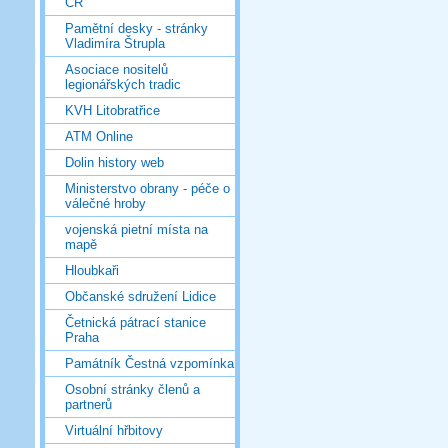
ČR
Pamětní desky - stránky
Vladimíra Štrupla
Asociace nositelů
legionářských tradic
KVH Litobratřice
ATM Online
Dolin history web
Ministerstvo obrany - péče o
válečné hroby
vojenská pietní místa na
mapě
Hloubkaři
Občanské sdružení Lidice
Četnická pátrací stanice
Praha
Památník Čestná vzpomínka
Osobní stránky členů a
partnerů
Virtuální hřbitovy