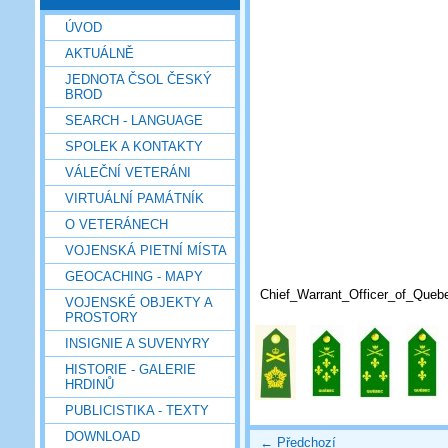
ÚVOD
AKTUÁLNĚ
JEDNOTA ČSOL ČESKÝ
BROD
SEARCH - LANGUAGE
SPOLEK A KONTAKTY
VÁLEČNÍ VETERÁNI
VIRTUÁLNÍ PAMÁTNÍK
O VETERÁNECH
VOJENSKÁ PIETNÍ MÍSTA
GEOCACHING - MAPY
Chief_Warrant_Officer_of_Queb
VOJENSKÉ OBJEKTY A
PROSTORY
INSIGNIE A SUVENYRY
HISTORIE - GALERIE
HRDINŮ
PUBLICISTIKA - TEXTY
DOWNLOAD
← Předchozí