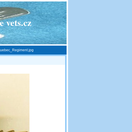
 vets.cz
uebec_Regiment.jpg