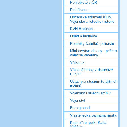
Pohřebiště v ČR
Fortifikace
Občanské sdružení Klub
Vojenské a letecké historie
KVH Beskydy
Oběti a hrdinové
Pomníky četníků, policistů
Ministerstvo obrany - péče o
válečné veterány
Válka.cz
Válečné hroby z databáze
CEVH
Ústav pro studium totalitních
režimů
Vojenský ústřední archiv
Vojenství
Background
Vlastenecká památná místa
Klub přátel pplk. Karla
Vašátky