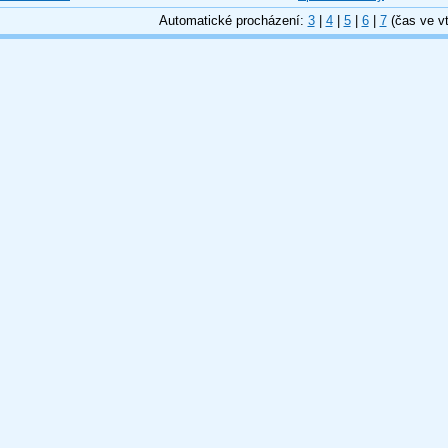
Automatické procházení:
3
|
4
|
5
|
6
|
7
(čas ve vt