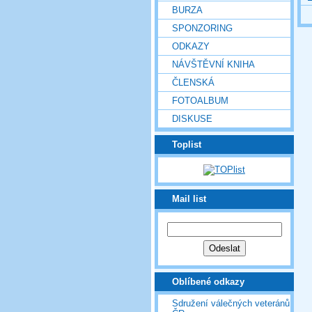
BURZA
SPONZORING
ODKAZY
NÁVŠTĚVNÍ KNIHA
ČLENSKÁ
FOTOALBUM
DISKUSE
Toplist
Mail list
Oblíbené odkazy
Sdružení válečných veteránů