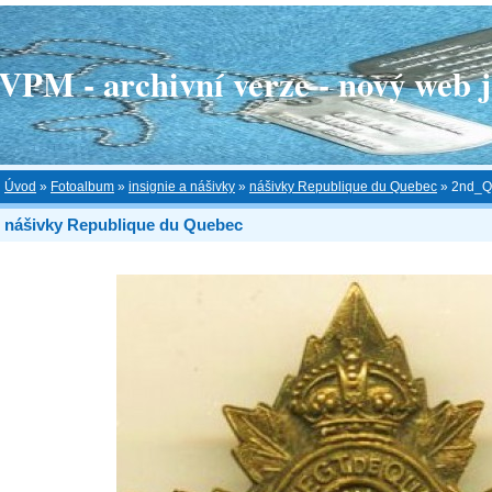
 - archivní verze - nový web je
Úvod
»
Fotoalbum
»
insignie a nášivky
»
nášivky Republique du Quebec
»
2nd_Q
nášivky Republique du Quebec