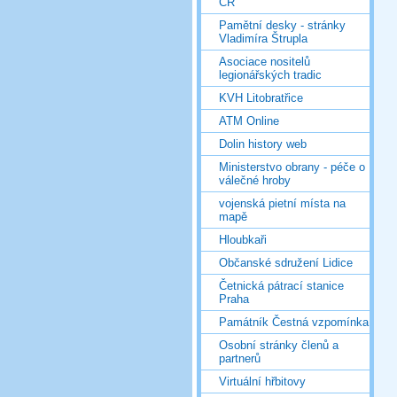
ČR
Pamětní desky - stránky
Vladimíra Štrupla
Asociace nositelů
legionářských tradic
KVH Litobratřice
ATM Online
Dolin history web
Ministerstvo obrany - péče o
válečné hroby
vojenská pietní místa na
mapě
Hloubkaři
Občanské sdružení Lidice
Četnická pátrací stanice
Praha
Památník Čestná vzpomínka
Osobní stránky členů a
partnerů
Virtuální hřbitovy