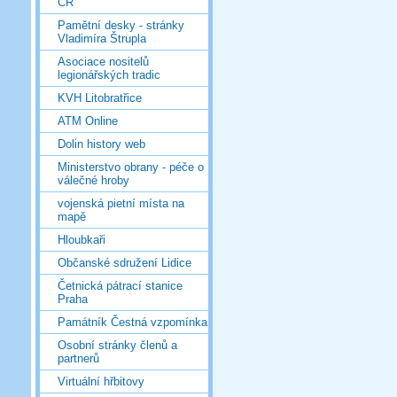
ČR
Pamětní desky - stránky
Vladimíra Štrupla
Asociace nositelů
legionářských tradic
KVH Litobratřice
ATM Online
Dolin history web
Ministerstvo obrany - péče o
válečné hroby
vojenská pietní místa na
mapě
Hloubkaři
Občanské sdružení Lidice
Četnická pátrací stanice
Praha
Památník Čestná vzpomínka
Osobní stránky členů a
partnerů
Virtuální hřbitovy