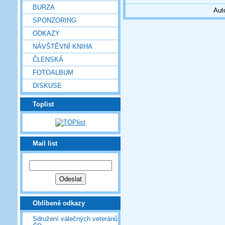
BURZA
Aut
SPONZORING
ODKAZY
NÁVŠTĚVNÍ KNIHA
ČLENSKÁ
FOTOALBUM
DISKUSE
Toplist
Mail list
Oblíbené odkazy
Sdružení válečných veteránů