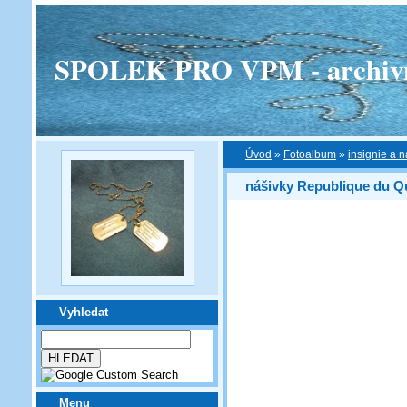
SPOLEK PRO VPM - archivní v
Úvod
»
Fotoalbum
»
insignie a n
nášivky Republique du 
Vyhledat
Menu