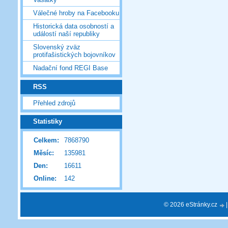
Válečné hroby na Facebooku
Historická data osobností a
událostí naší republiky
Slovenský zväz
protifašistických bojovníkov
Nadační fond REGI Base
RSS
Přehled zdrojů
Statistiky
Celkem:
7868790
Měsíc:
135981
Den:
16611
Online:
142
© 2026 eStránky.cz