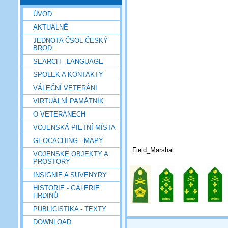
ÚVOD
AKTUÁLNĚ
JEDNOTA ČSOL ČESKÝ
BROD
SEARCH - LANGUAGE
SPOLEK A KONTAKTY
VÁLEČNÍ VETERÁNI
VIRTUÁLNÍ PAMÁTNÍK
O VETERÁNECH
VOJENSKÁ PIETNÍ MÍSTA
GEOCACHING - MAPY
Field_Marshal
VOJENSKÉ OBJEKTY A
PROSTORY
INSIGNIE A SUVENYRY
HISTORIE - GALERIE
HRDINŮ
PUBLICISTIKA - TEXTY
DOWNLOAD