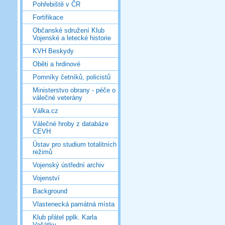
Pohřebiště v ČR
Fortifikace
Občanské sdružení Klub
Vojenské a letecké historie
KVH Beskydy
Oběti a hrdinové
Pomníky četníků, policistů
Ministerstvo obrany - péče o
válečné veterány
Válka.cz
Válečné hroby z databáze
CEVH
Ústav pro studium totalitních
režimů
Vojenský ústřední archiv
Vojenství
Background
Vlastenecká památná místa
Klub přátel pplk. Karla
Vašátky