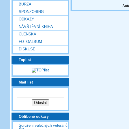
BURZA
Aut
SPONZORING
ODKAZY
NÁVŠTĚVNÍ KNIHA
ČLENSKÁ
FOTOALBUM
DISKUSE
Toplist
Mail list
Oblíbené odkazy
Sdružení válečných veteránů