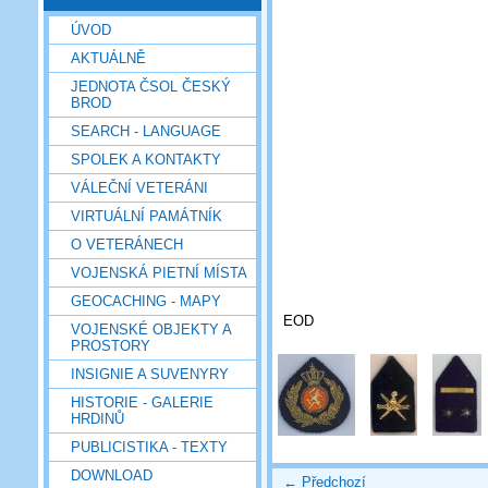
ÚVOD
AKTUÁLNĚ
JEDNOTA ČSOL ČESKÝ
BROD
SEARCH - LANGUAGE
SPOLEK A KONTAKTY
VÁLEČNÍ VETERÁNI
VIRTUÁLNÍ PAMÁTNÍK
O VETERÁNECH
VOJENSKÁ PIETNÍ MÍSTA
GEOCACHING - MAPY
EOD
VOJENSKÉ OBJEKTY A
PROSTORY
INSIGNIE A SUVENYRY
HISTORIE - GALERIE
HRDINŮ
PUBLICISTIKA - TEXTY
DOWNLOAD
← Předchozí