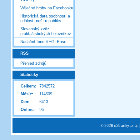
Válečné hroby na Facebooku
Historická data osobností a
událostí naší republiky
Slovenský zväz
protifašistických bojovníkov
Nadační fond REGI Base
RSS
Přehled zdrojů
Statistiky
Celkem:
7842572
Měsíc:
114609
Den:
6413
Online:
96
© 2026 eStránky.cz