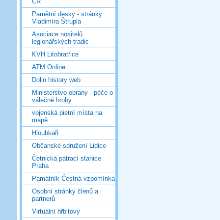
ČR
Pamětní desky - stránky
Vladimíra Štrupla
Asociace nositelů
legionářských tradic
KVH Litobratřice
ATM Online
Dolin history web
Ministerstvo obrany - péče o
válečné hroby
vojenská pietní místa na
mapě
Hloubkaři
Občanské sdružení Lidice
Četnická pátrací stanice
Praha
Památník Čestná vzpomínka
Osobní stránky členů a
partnerů
Virtuální hřbitovy