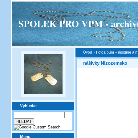
SPOLEK PRO VPM - archivní v
Úvod
»
Fotoalbum
»
insignie a n
nášivky Nizozemsko
Vyhledat
Menu