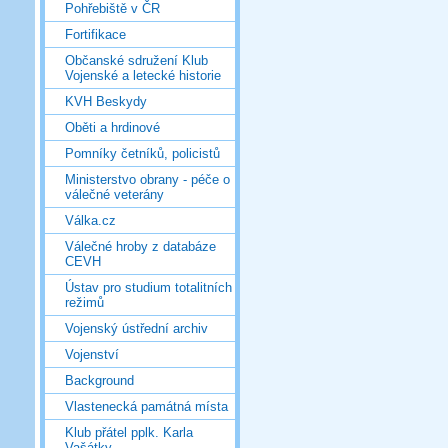
Pohřebiště v ČR
Fortifikace
Občanské sdružení Klub
Vojenské a letecké historie
KVH Beskydy
Oběti a hrdinové
Pomníky četníků, policistů
Ministerstvo obrany - péče o
válečné veterány
Válka.cz
Válečné hroby z databáze
CEVH
Ústav pro studium totalitních
režimů
Vojenský ústřední archiv
Vojenství
Background
Vlastenecká památná místa
Klub přátel pplk. Karla
Vašátky