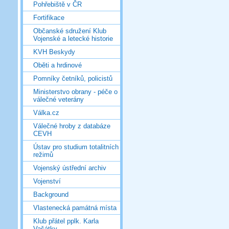
Pohřebiště v ČR
Fortifikace
Občanské sdružení Klub
Vojenské a letecké historie
KVH Beskydy
Oběti a hrdinové
Pomníky četníků, policistů
Ministerstvo obrany - péče o
válečné veterány
Válka.cz
Válečné hroby z databáze
CEVH
Ústav pro studium totalitních
režimů
Vojenský ústřední archiv
Vojenství
Background
Vlastenecká památná místa
Klub přátel pplk. Karla
Vašátky