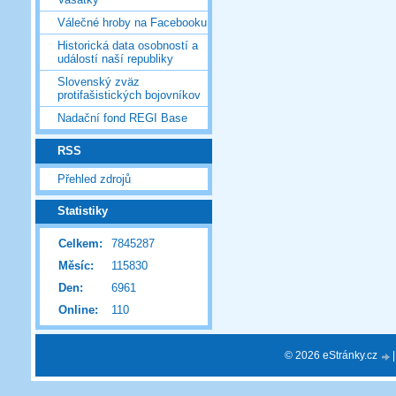
Válečné hroby na Facebooku
Historická data osobností a
událostí naší republiky
Slovenský zväz
protifašistických bojovníkov
Nadační fond REGI Base
RSS
Přehled zdrojů
Statistiky
Celkem:
7845287
Měsíc:
115830
Den:
6961
Online:
110
© 2026 eStránky.cz