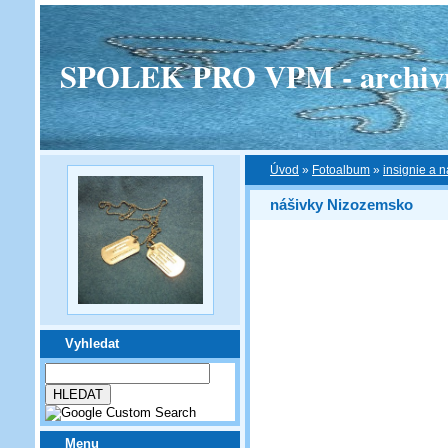
SPOLEK PRO VPM - archivní v
Úvod
»
Fotoalbum
»
insignie a n
nášivky Nizozemsko
Vyhledat
Menu