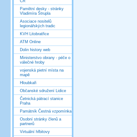
ČR
Pamětní desky - stránky
Vladimíra Štrupla
Asociace nositelů
legionářských tradic
KVH Litobratřice
ATM Online
Dolin history web
Ministerstvo obrany - péče o
válečné hroby
vojenská pietní místa na
mapě
Hloubkaři
Občanské sdružení Lidice
Četnická pátrací stanice
Praha
Památník Čestná vzpomínka
Osobní stránky členů a
partnerů
Virtuální hřbitovy