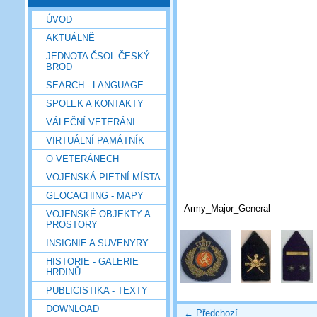
ÚVOD
AKTUÁLNĚ
JEDNOTA ČSOL ČESKÝ
BROD
SEARCH - LANGUAGE
SPOLEK A KONTAKTY
VÁLEČNÍ VETERÁNI
VIRTUÁLNÍ PAMÁTNÍK
O VETERÁNECH
VOJENSKÁ PIETNÍ MÍSTA
GEOCACHING - MAPY
Army_Major_General
VOJENSKÉ OBJEKTY A
PROSTORY
INSIGNIE A SUVENYRY
HISTORIE - GALERIE
HRDINŮ
PUBLICISTIKA - TEXTY
DOWNLOAD
← Předchozí