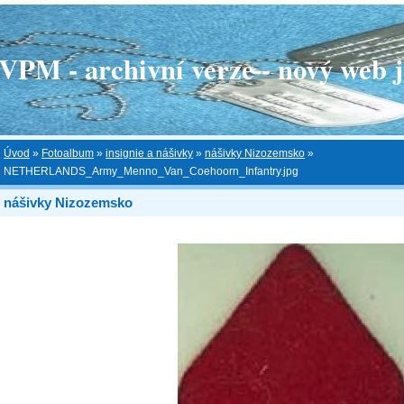
 - archivní verze - nový web je
Úvod
»
Fotoalbum
»
insignie a nášivky
»
nášivky Nizozemsko
»
NETHERLANDS_Army_Menno_Van_Coehoorn_Infantry.jpg
nášivky Nizozemsko