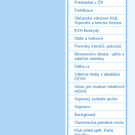
Pohřebiště v ČR
Fortifikace
Občanské sdružení Klub
Vojenské a letecké historie
KVH Beskydy
Oběti a hrdinové
Pomníky četníků, policistů
Ministerstvo obrany - péče o
válečné veterány
Válka.cz
Válečné hroby z databáze
CEVH
Ústav pro studium totalitních
režimů
Vojenský ústřední archiv
Vojenství
Background
Vlastenecká památná místa
Klub přátel pplk. Karla
Vašátky