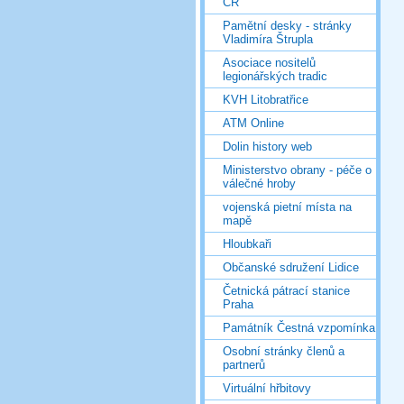
ČR
Pamětní desky - stránky
Vladimíra Štrupla
Asociace nositelů
legionářských tradic
KVH Litobratřice
ATM Online
Dolin history web
Ministerstvo obrany - péče o
válečné hroby
vojenská pietní místa na
mapě
Hloubkaři
Občanské sdružení Lidice
Četnická pátrací stanice
Praha
Památník Čestná vzpomínka
Osobní stránky členů a
partnerů
Virtuální hřbitovy