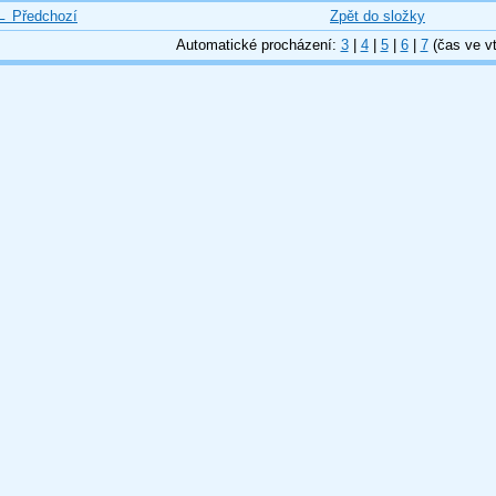
← Předchozí
Zpět do složky
Automatické procházení:
3
|
4
|
5
|
6
|
7
(čas ve vt