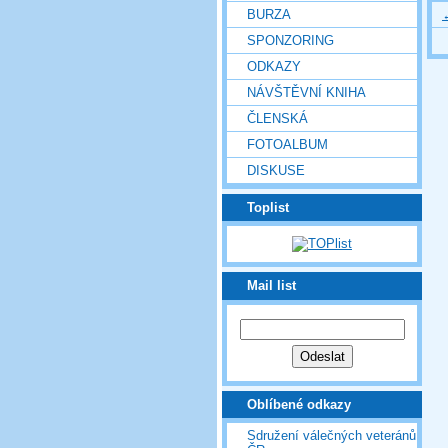
BURZA
SPONZORING
ODKAZY
NÁVŠTĚVNÍ KNIHA
ČLENSKÁ
FOTOALBUM
DISKUSE
Toplist
Mail list
Oblíbené odkazy
Sdružení válečných veteránů