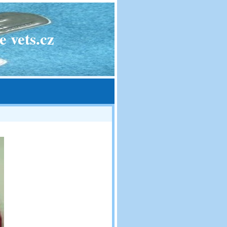
 vets.cz