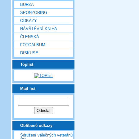
BURZA
SPONZORING
ODKAZY
NÁVŠTĚVNÍ KNIHA
ČLENSKÁ
FOTOALBUM
DISKUSE
Toplist
Mail list
Oblíbené odkazy
Sdružení válečných veteránů