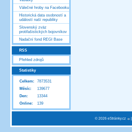
Válečné hroby na Facebooku
Historická data osobností a
událostí naší republiky
Slovenský zväz
protifašistických bojovníkov
Nadační fond REGI Base
RSS
Přehled zdrojů
Statistiky
Celkem:
7873531
Měsíc:
139677
Den:
13344
Online:
139
© 2026 eStránky.cz