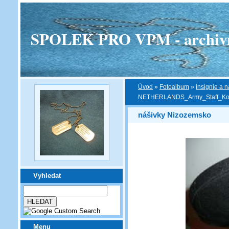
SPOLEK PRO VPM - archivní v
Úvod
»
Fotoalbum
»
insignie a n
NETHERLANDS_Army_Staff_Koni
nášivky Nizozemsko
Vyhledat
Menu