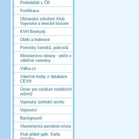
Pohřebiště v ČR
Fortifikace
Občanské sdružení Klub
Vojenské a letecké historie
KVH Beskydy
Oběti a hrdinové
Pomníky četníků, policistů
Ministerstvo obrany - péče o
válečné veterány
Válka.cz
Válečné hroby z databáze
CEVH
Ústav pro studium totalitních
režimů
Vojenský ústřední archiv
Vojenství
Background
Vlastenecká památná místa
Klub přátel pplk. Karla
Vašátky