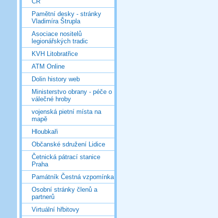
ČR
Pamětní desky - stránky
Vladimíra Štrupla
Asociace nositelů
legionářských tradic
KVH Litobratřice
ATM Online
Dolin history web
Ministerstvo obrany - péče o
válečné hroby
vojenská pietní místa na
mapě
Hloubkaři
Občanské sdružení Lidice
Četnická pátrací stanice
Praha
Památník Čestná vzpomínka
Osobní stránky členů a
partnerů
Virtuální hřbitovy