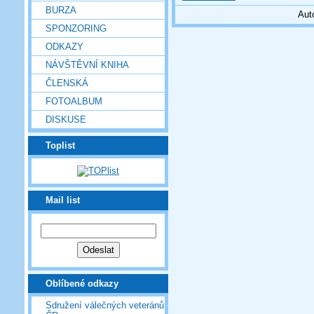
BURZA
Aut
SPONZORING
ODKAZY
NÁVŠTĚVNÍ KNIHA
ČLENSKÁ
FOTOALBUM
DISKUSE
Toplist
Mail list
Oblíbené odkazy
Sdružení válečných veteránů