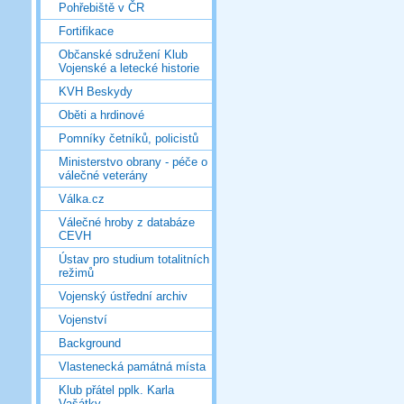
Pohřebiště v ČR
Fortifikace
Občanské sdružení Klub
Vojenské a letecké historie
KVH Beskydy
Oběti a hrdinové
Pomníky četníků, policistů
Ministerstvo obrany - péče o
válečné veterány
Válka.cz
Válečné hroby z databáze
CEVH
Ústav pro studium totalitních
režimů
Vojenský ústřední archiv
Vojenství
Background
Vlastenecká památná místa
Klub přátel pplk. Karla
Vašátky