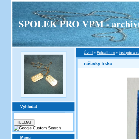
SPOLEK PRO VPM - archivní v
Úvod
»
Fotoalbum
»
insignie a n
nášivky Irsko
Vyhledat
Menu