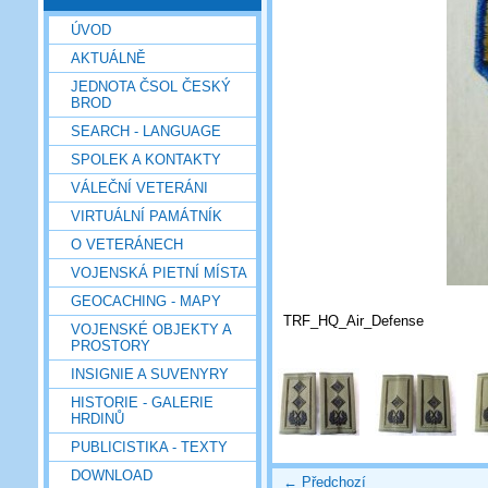
ÚVOD
AKTUÁLNĚ
JEDNOTA ČSOL ČESKÝ
BROD
SEARCH - LANGUAGE
SPOLEK A KONTAKTY
VÁLEČNÍ VETERÁNI
VIRTUÁLNÍ PAMÁTNÍK
O VETERÁNECH
VOJENSKÁ PIETNÍ MÍSTA
GEOCACHING - MAPY
TRF_HQ_Air_Defense
VOJENSKÉ OBJEKTY A
PROSTORY
INSIGNIE A SUVENYRY
HISTORIE - GALERIE
HRDINŮ
PUBLICISTIKA - TEXTY
DOWNLOAD
← Předchozí