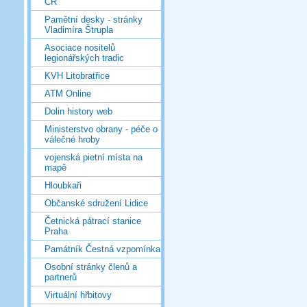
ČR
Pamětní desky - stránky
Vladimíra Štrupla
Asociace nositelů
legionářských tradic
KVH Litobratřice
ATM Online
Dolin history web
Ministerstvo obrany - péče o
válečné hroby
vojenská pietní místa na
mapě
Hloubkaři
Občanské sdružení Lidice
Četnická pátrací stanice
Praha
Památník Čestná vzpomínka
Osobní stránky členů a
partnerů
Virtuální hřbitovy