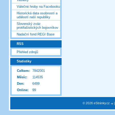
Válečné hroby na Facebooku
Historická data osobností a
událostí naší republiky
Slovenský zväz
protifašistických bojovníkov
Nadační fond REGI Base
RSS
Přehled zdrojů
Statistiky
Celkem:
7842001
Měsíc:
114535
Den:
6489
Online:
99
© 2026 eStránky.cz