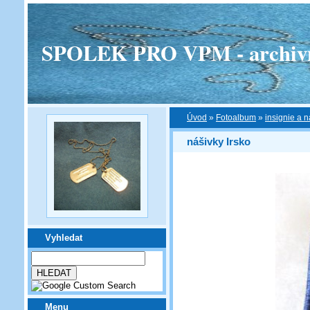
SPOLEK PRO VPM - archivní v
Úvod
»
Fotoalbum
»
insignie a n
nášivky Irsko
Vyhledat
Menu