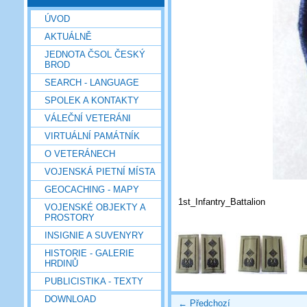
ÚVOD
AKTUÁLNĚ
JEDNOTA ČSOL ČESKÝ
BROD
SEARCH - LANGUAGE
SPOLEK A KONTAKTY
VÁLEČNÍ VETERÁNI
VIRTUÁLNÍ PAMÁTNÍK
O VETERÁNECH
VOJENSKÁ PIETNÍ MÍSTA
GEOCACHING - MAPY
1st_Infantry_Battalion
VOJENSKÉ OBJEKTY A
PROSTORY
INSIGNIE A SUVENYRY
HISTORIE - GALERIE
HRDINŮ
PUBLICISTIKA - TEXTY
DOWNLOAD
← Předchozí