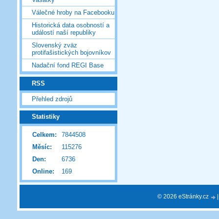
Válečné hroby na Facebooku
Historická data osobností a
událostí naší republiky
Slovenský zväz
protifašistických bojovníkov
Nadační fond REGI Base
RSS
Přehled zdrojů
Statistiky
Celkem:
7844508
Měsíc:
115276
Den:
6736
Online:
169
© 2026 eStránky.cz