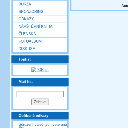
BURZA
Aut
SPONZORING
ODKAZY
NÁVŠTĚVNÍ KNIHA
ČLENSKÁ
FOTOALBUM
DISKUSE
Toplist
Mail list
Oblíbené odkazy
Sdružení válečných veteránů