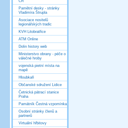
ČR
Pamětní desky - stránky
Vladimíra Štrupla
Asociace nositelů
legionářských tradic
KVH Litobratřice
ATM Online
Dolin history web
Ministerstvo obrany - péče o
válečné hroby
vojenská pietní místa na
mapě
Hloubkaři
Občanské sdružení Lidice
Četnická pátrací stanice
Praha
Památník Čestná vzpomínka
Osobní stránky členů a
partnerů
Virtuální hřbitovy