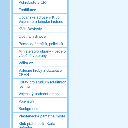
Pohřebiště v ČR
Fortifikace
Občanské sdružení Klub
Vojenské a letecké historie
KVH Beskydy
Oběti a hrdinové
Pomníky četníků, policistů
Ministerstvo obrany - péče o
válečné veterány
Válka.cz
Válečné hroby z databáze
CEVH
Ústav pro studium totalitních
režimů
Vojenský ústřední archiv
Vojenství
Background
Vlastenecká památná místa
Klub přátel pplk. Karla
Vašátky