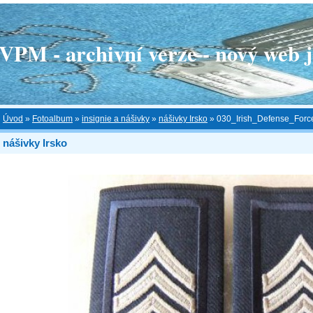
 - archivní verze - nový web je
Úvod
»
Fotoalbum
»
insignie a nášivky
»
nášivky Irsko
»
030_Irish_Defense_Forc
nášivky Irsko