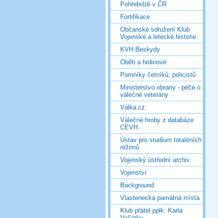
Pohřebiště v ČR
Fortifikace
Občanské sdružení Klub
Vojenské a letecké historie
KVH Beskydy
Oběti a hrdinové
Pomníky četníků, policistů
Ministerstvo obrany - péče o
válečné veterány
Válka.cz
Válečné hroby z databáze
CEVH
Ústav pro studium totalitních
režimů
Vojenský ústřední archiv
Vojenství
Background
Vlastenecká památná místa
Klub přátel pplk. Karla
Vašátky