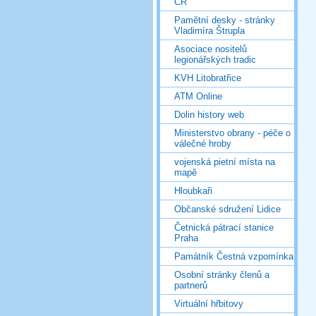
ČR
Pamětní desky - stránky
Vladimíra Štrupla
Asociace nositelů
legionářských tradic
KVH Litobratřice
ATM Online
Dolin history web
Ministerstvo obrany - péče o
válečné hroby
vojenská pietní místa na
mapě
Hloubkaři
Občanské sdružení Lidice
Četnická pátrací stanice
Praha
Památník Čestná vzpomínka
Osobní stránky členů a
partnerů
Virtuální hřbitovy