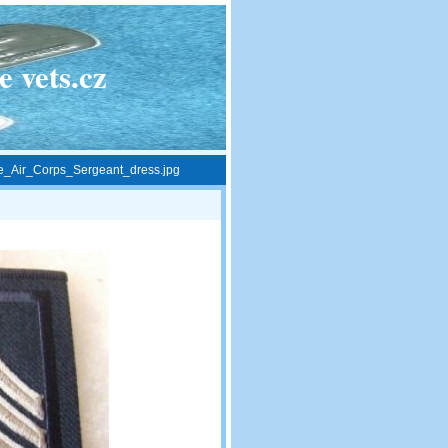
 vets.cz
e_Air_Corps_Sergeant_dress.jpg