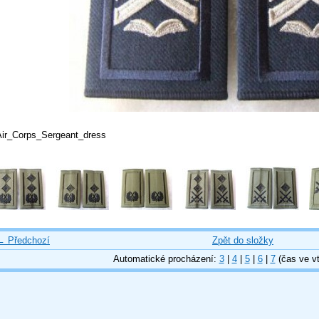
Air_Corps_Sergeant_dress
← Předchozí
Zpět do složky
Automatické procházení:
3
|
4
|
5
|
6
|
7
(čas ve vt