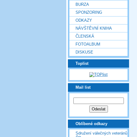
BURZA
SPONZORING
ODKAZY
NÁVŠTĚVNÍ KNIHA
ČLENSKÁ
FOTOALBUM
DISKUSE
Toplist
Mail list
Oblíbené odkazy
Sdružení válečných veteránů