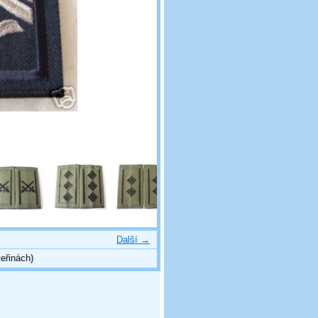
Další →
eřinách)