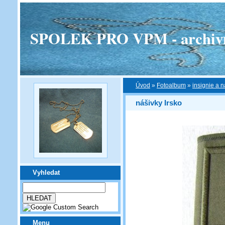
SPOLEK PRO VPM - archivní v
Úvod
»
Fotoalbum
»
insignie a n
nášivky Irsko
Vyhledat
Menu