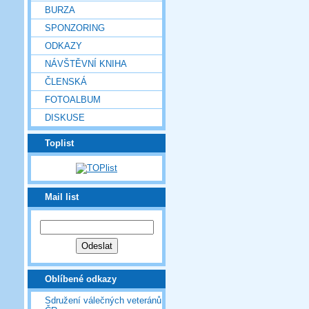
BURZA
SPONZORING
ODKAZY
NÁVŠTĚVNÍ KNIHA
ČLENSKÁ
FOTOALBUM
DISKUSE
Toplist
Mail list
Oblíbené odkazy
Sdružení válečných veteránů