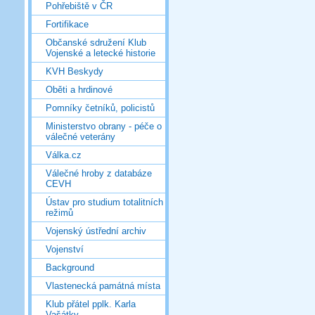
Pohřebiště v ČR
Fortifikace
Občanské sdružení Klub
Vojenské a letecké historie
KVH Beskydy
Oběti a hrdinové
Pomníky četníků, policistů
Ministerstvo obrany - péče o
válečné veterány
Válka.cz
Válečné hroby z databáze
CEVH
Ústav pro studium totalitních
režimů
Vojenský ústřední archiv
Vojenství
Background
Vlastenecká památná místa
Klub přátel pplk. Karla
Vašátky