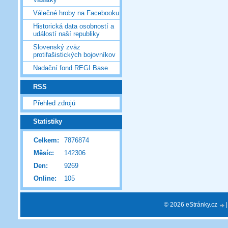
Válečné hroby na Facebooku
Historická data osobností a
událostí naší republiky
Slovenský zväz
protifašistických bojovníkov
Nadační fond REGI Base
RSS
Přehled zdrojů
Statistiky
Celkem:
7876874
Měsíc:
142306
Den:
9269
Online:
105
© 2026 eStránky.cz