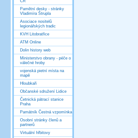
ČR
Pamětní desky - stránky
Vladimíra Štrupla
Asociace nositelů
legionářských tradic
KVH Litobratřice
ATM Online
Dolin history web
Ministerstvo obrany - péče o
válečné hroby
vojenská pietní místa na
mapě
Hloubkaři
Občanské sdružení Lidice
Četnická pátrací stanice
Praha
Památník Čestná vzpomínka
Osobní stránky členů a
partnerů
Virtuální hřbitovy