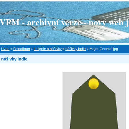
 - archivní verze - nový web je
Úvod
»
Fotoalbum
»
insignie a nášivky
»
nášivky Indie
»
Major-General.jpg
nášivky Indie