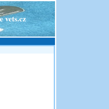
 vets.cz