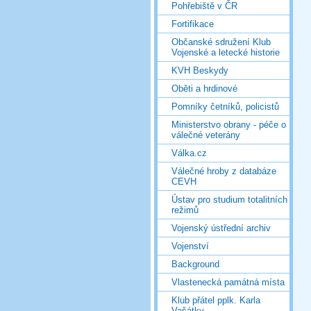
Pohřebiště v ČR
Fortifikace
Občanské sdružení Klub
Vojenské a letecké historie
KVH Beskydy
Oběti a hrdinové
Pomníky četníků, policistů
Ministerstvo obrany - péče o
válečné veterány
Válka.cz
Válečné hroby z databáze
CEVH
Ústav pro studium totalitních
režimů
Vojenský ústřední archiv
Vojenství
Background
Vlastenecká památná místa
Klub přátel pplk. Karla
Vašátky