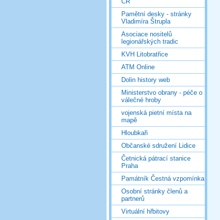
ČR
Pamětní desky - stránky
Vladimíra Štrupla
Asociace nositelů
legionářských tradic
KVH Litobratřice
ATM Online
Dolin history web
Ministerstvo obrany - péče o
válečné hroby
vojenská pietní místa na
mapě
Hloubkaři
Občanské sdružení Lidice
Četnická pátrací stanice
Praha
Památník Čestná vzpomínka
Osobní stránky členů a
partnerů
Virtuální hřbitovy