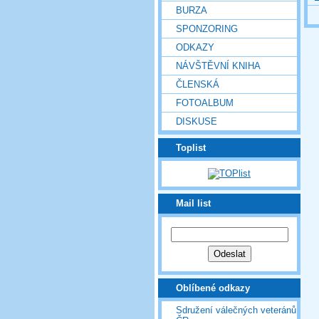
BURZA
SPONZORING
ODKAZY
NÁVŠTĚVNÍ KNIHA
ČLENSKÁ
FOTOALBUM
DISKUSE
Toplist
Mail list
Oblíbené odkazy
Sdružení válečných veteránů