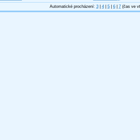
Automatické procházení:
3
|
4
|
5
|
6
|
7
(čas ve vt