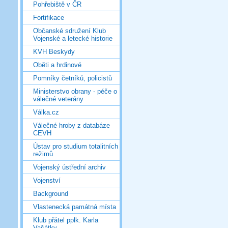
Pohřebiště v ČR
Fortifikace
Občanské sdružení Klub
Vojenské a letecké historie
KVH Beskydy
Oběti a hrdinové
Pomníky četníků, policistů
Ministerstvo obrany - péče o
válečné veterány
Válka.cz
Válečné hroby z databáze
CEVH
Ústav pro studium totalitních
režimů
Vojenský ústřední archiv
Vojenství
Background
Vlastenecká památná místa
Klub přátel pplk. Karla
Vašátky