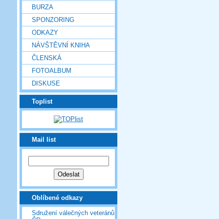
BURZA
SPONZORING
ODKAZY
NÁVŠTĚVNÍ KNIHA
ČLENSKÁ
FOTOALBUM
DISKUSE
Toplist
Mail list
Oblíbené odkazy
Sdružení válečných veteránů