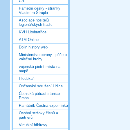
ČR
Pamětní desky - stránky
Vladimíra Štrupla
Asociace nositelů
legionářských tradic
KVH Litobratřice
ATM Online
Dolin history web
Ministerstvo obrany - péče o
válečné hroby
vojenská pietní místa na
mapě
Hloubkaři
Občanské sdružení Lidice
Četnická pátrací stanice
Praha
Památník Čestná vzpomínka
Osobní stránky členů a
partnerů
Virtuální hřbitovy