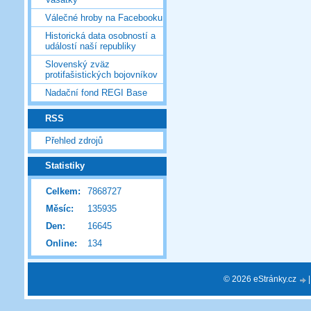
Válečné hroby na Facebooku
Historická data osobností a
událostí naší republiky
Slovenský zväz
protifašistických bojovníkov
Nadační fond REGI Base
RSS
Přehled zdrojů
Statistiky
Celkem:
7868727
Měsíc:
135935
Den:
16645
Online:
134
© 2026 eStránky.cz