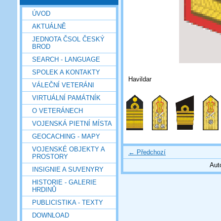
ÚVOD
AKTUÁLNĚ
JEDNOTA ČSOL ČESKÝ
BROD
SEARCH - LANGUAGE
SPOLEK A KONTAKTY
Havildar
VÁLEČNÍ VETERÁNI
VIRTUÁLNÍ PAMÁTNÍK
O VETERÁNECH
VOJENSKÁ PIETNÍ MÍSTA
GEOCACHING - MAPY
VOJENSKÉ OBJEKTY A
← Předchozí
PROSTORY
Aut
INSIGNIE A SUVENYRY
HISTORIE - GALERIE
HRDINŮ
PUBLICISTIKA - TEXTY
DOWNLOAD