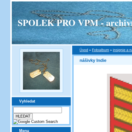
SPOLEK PRO VPM - archivní v
Úvod
»
Fotoalbum
»
insignie a n
nášivky Indie
Vyhledat
Menu