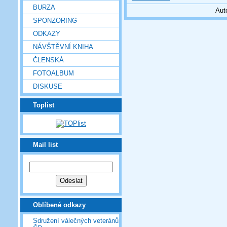
BURZA
Aut
SPONZORING
ODKAZY
NÁVŠTĚVNÍ KNIHA
ČLENSKÁ
FOTOALBUM
DISKUSE
Toplist
Mail list
Oblíbené odkazy
Sdružení válečných veteránů