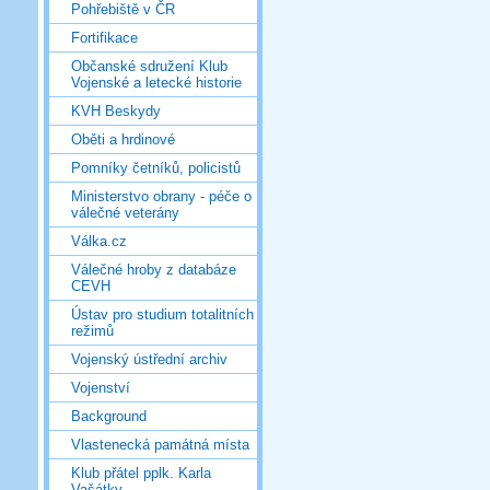
Pohřebiště v ČR
Fortifikace
Občanské sdružení Klub
Vojenské a letecké historie
KVH Beskydy
Oběti a hrdinové
Pomníky četníků, policistů
Ministerstvo obrany - péče o
válečné veterány
Válka.cz
Válečné hroby z databáze
CEVH
Ústav pro studium totalitních
režimů
Vojenský ústřední archiv
Vojenství
Background
Vlastenecká památná místa
Klub přátel pplk. Karla
Vašátky