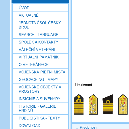
ÚVOD
AKTUÁLNĚ
JEDNOTA ČSOL ČESKÝ
BROD
SEARCH - LANGUAGE
SPOLEK A KONTAKTY
VÁLEČNÍ VETERÁNI
VIRTUÁLNÍ PAMÁTNÍK
O VETERÁNECH
VOJENSKÁ PIETNÍ MÍSTA
GEOCACHING - MAPY
Lieutenant.
VOJENSKÉ OBJEKTY A
PROSTORY
INSIGNIE A SUVENYRY
HISTORIE - GALERIE
HRDINŮ
PUBLICISTIKA - TEXTY
DOWNLOAD
← Předchozí