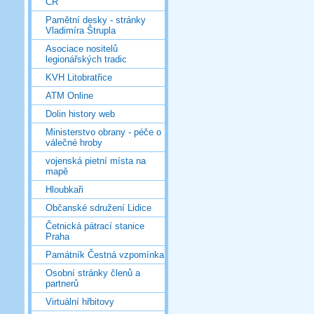
ČR
Pamětní desky - stránky
Vladimíra Štrupla
Asociace nositelů
legionářských tradic
KVH Litobratřice
ATM Online
Dolin history web
Ministerstvo obrany - péče o
válečné hroby
vojenská pietní místa na
mapě
Hloubkaři
Občanské sdružení Lidice
Četnická pátrací stanice
Praha
Památník Čestná vzpomínka
Osobní stránky členů a
partnerů
Virtuální hřbitovy