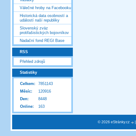
Válečné hroby na Facebooku
Historická data osobností a
událostí naší republiky
Slovenský zväz
protifašistických bojovníkov
Nadační fond REGI Base
RSS
Přehled zdrojů
Statistiky
Celkem:
7851143
Měsíc:
120916
Den:
8448
Online:
163
© 2026 eStránky.cz