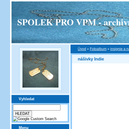
SPOLEK PRO VPM - archivní v
Úvod
»
Fotoalbum
»
insignie a n
nášivky Indie
Vyhledat
Menu