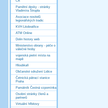
ČR
Pamětní desky - stránky
Vladimíra Štrupla
Asociace nositelů
legionářských tradic
KVH Litobratřice
ATM Online
Dolin history web
Ministerstvo obrany - péče o
válečné hroby
vojenská pietní místa na
mapě
Hloubkaři
Občanské sdružení Lidice
Četnická pátrací stanice
Praha
Památník Čestná vzpomínka
Osobní stránky členů a
partnerů
Virtuální hřbitovy