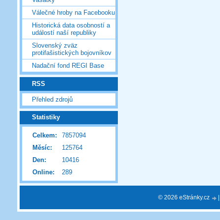
Válečné hroby na Facebooku
Historická data osobností a
událostí naší republiky
Slovenský zväz
protifašistických bojovníkov
Nadační fond REGI Base
RSS
Přehled zdrojů
Statistiky
Celkem:
7857094
Měsíc:
125764
Den:
10416
Online:
289
© 2026 eStránky.cz