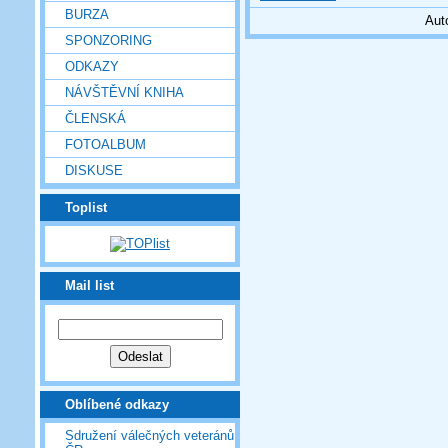
BURZA
Aut
SPONZORING
ODKAZY
NÁVŠTĚVNÍ KNIHA
ČLENSKÁ
FOTOALBUM
DISKUSE
Toplist
Mail list
Oblíbené odkazy
Sdružení válečných veteránů