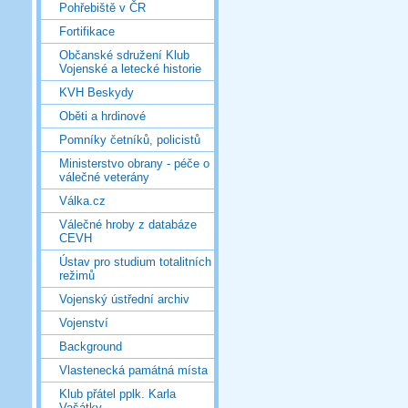
Pohřebiště v ČR
Fortifikace
Občanské sdružení Klub
Vojenské a letecké historie
KVH Beskydy
Oběti a hrdinové
Pomníky četníků, policistů
Ministerstvo obrany - péče o
válečné veterány
Válka.cz
Válečné hroby z databáze
CEVH
Ústav pro studium totalitních
režimů
Vojenský ústřední archiv
Vojenství
Background
Vlastenecká památná místa
Klub přátel pplk. Karla
Vašátky