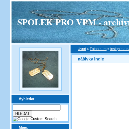
SPOLEK PRO VPM - archivní v
Úvod
»
Fotoalbum
»
insignie a n
nášivky Indie
Vyhledat
Menu