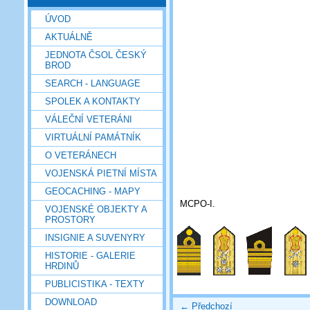
ÚVOD
AKTUÁLNĚ
JEDNOTA ČSOL ČESKÝ
BROD
SEARCH - LANGUAGE
SPOLEK A KONTAKTY
VÁLEČNÍ VETERÁNI
VIRTUÁLNÍ PAMÁTNÍK
O VETERÁNECH
VOJENSKÁ PIETNÍ MÍSTA
GEOCACHING - MAPY
MCPO-I.
VOJENSKÉ OBJEKTY A
PROSTORY
INSIGNIE A SUVENYRY
HISTORIE - GALERIE
HRDINŮ
PUBLICISTIKA - TEXTY
DOWNLOAD
← Předchozí