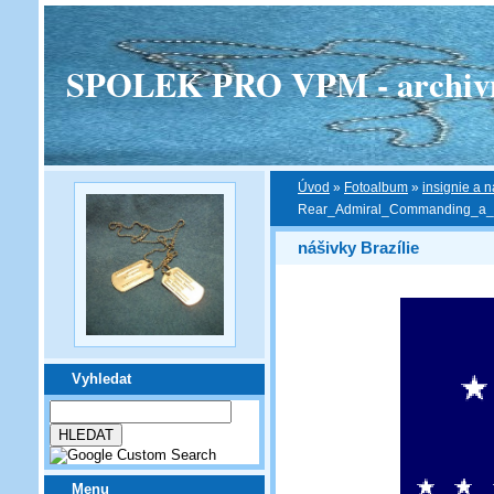
SPOLEK PRO VPM - archivní v
Úvod
»
Fotoalbum
»
insignie a n
Rear_Admiral_Commanding_a_Fo
nášivky Brazílie
Vyhledat
Menu