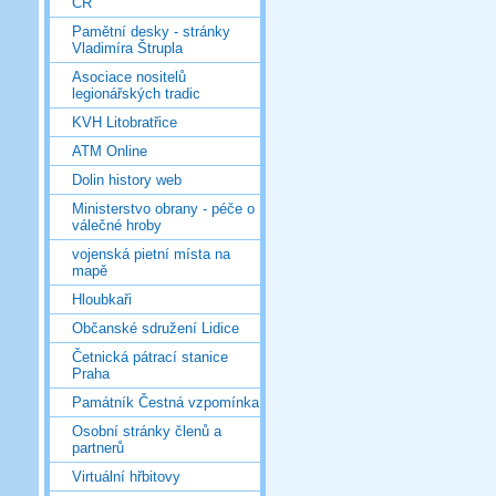
ČR
Pamětní desky - stránky
Vladimíra Štrupla
Asociace nositelů
legionářských tradic
KVH Litobratřice
ATM Online
Dolin history web
Ministerstvo obrany - péče o
válečné hroby
vojenská pietní místa na
mapě
Hloubkaři
Občanské sdružení Lidice
Četnická pátrací stanice
Praha
Památník Čestná vzpomínka
Osobní stránky členů a
partnerů
Virtuální hřbitovy