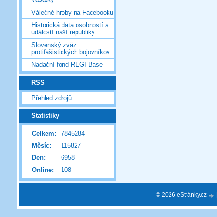
Válečné hroby na Facebooku
Historická data osobností a
událostí naší republiky
Slovenský zväz
protifašistických bojovníkov
Nadační fond REGI Base
RSS
Přehled zdrojů
Statistiky
Celkem:
7845284
Měsíc:
115827
Den:
6958
Online:
108
© 2026 eStránky.cz