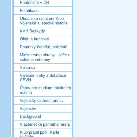
Pohřebiště v ČR
Fortifikace
Občanské sdružení Klub
Vojenské a letecké historie
KVH Beskydy
Oběti a hrdinové
Pomníky četníků, policistů
Ministerstvo obrany - péče o
válečné veterány
Válka.cz
Válečné hroby z databáze
CEVH
Ústav pro studium totalitních
režimů
Vojenský ústřední archiv
Vojenství
Background
Vlastenecká památná místa
Klub přátel pplk. Karla
Vašátky