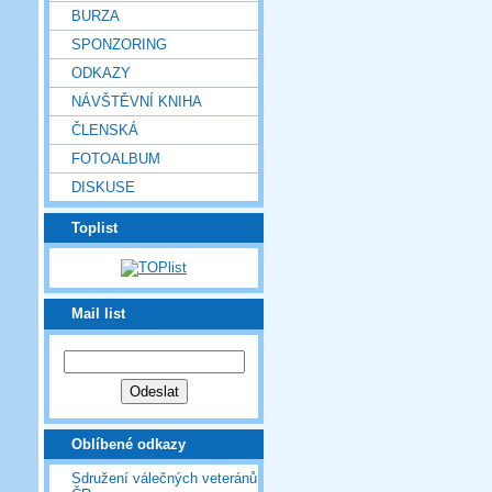
BURZA
SPONZORING
ODKAZY
NÁVŠTĚVNÍ KNIHA
ČLENSKÁ
FOTOALBUM
DISKUSE
Toplist
Mail list
Oblíbené odkazy
Sdružení válečných veteránů