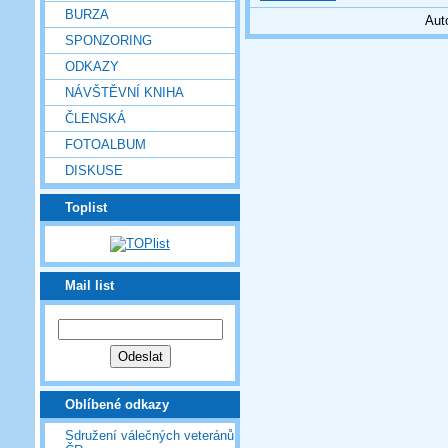
BURZA
Aut
SPONZORING
ODKAZY
NÁVŠTĚVNÍ KNIHA
ČLENSKÁ
FOTOALBUM
DISKUSE
Toplist
Mail list
Oblíbené odkazy
Sdružení válečných veteránů