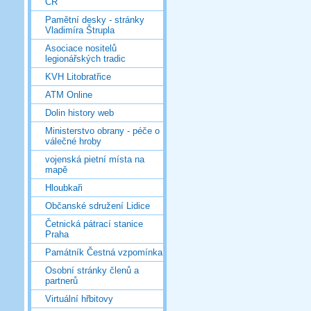
ČR
Pamětní desky - stránky
Vladimíra Štrupla
Asociace nositelů
legionářských tradic
KVH Litobratřice
ATM Online
Dolin history web
Ministerstvo obrany - péče o
válečné hroby
vojenská pietní místa na
mapě
Hloubkaři
Občanské sdružení Lidice
Četnická pátrací stanice
Praha
Památník Čestná vzpomínka
Osobní stránky členů a
partnerů
Virtuální hřbitovy