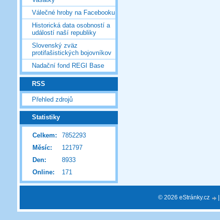
Válečné hroby na Facebooku
Historická data osobností a
událostí naší republiky
Slovenský zväz
protifašistických bojovníkov
Nadační fond REGI Base
RSS
Přehled zdrojů
Statistiky
Celkem:
7852293
Měsíc:
121797
Den:
8933
Online:
171
© 2026 eStránky.cz