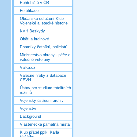
Pohřebiště v ČR
Fortifikace
Občanské sdružení Klub
Vojenské a letecké historie
KVH Beskydy
Oběti a hrdinové
Pomníky četníků, policistů
Ministerstvo obrany - péče o
válečné veterány
Válka.cz
Válečné hroby z databáze
CEVH
Ústav pro studium totalitních
režimů
Vojenský ústřední archiv
Vojenství
Background
Vlastenecká památná místa
Klub přátel pplk. Karla
Vašátky