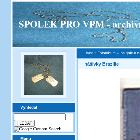
SPOLEK PRO VPM - archivní v
Úvod
»
Fotoalbum
»
insignie a n
nášivky Brazílie
Vyhledat
Menu