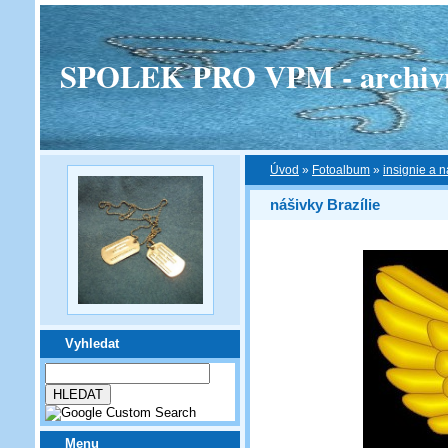
SPOLEK PRO VPM - archivní v
Úvod
»
Fotoalbum
»
insignie a n
nášivky Brazílie
Vyhledat
Menu