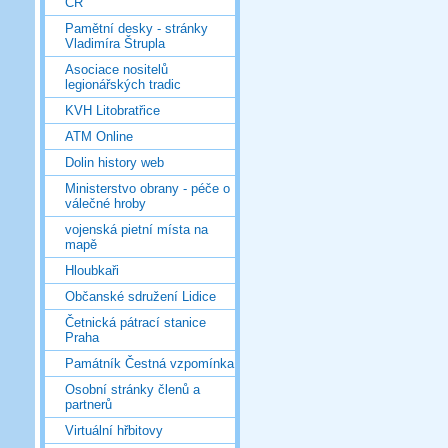
ČR
Pamětní desky - stránky
Vladimíra Štrupla
Asociace nositelů
legionářských tradic
KVH Litobratřice
ATM Online
Dolin history web
Ministerstvo obrany - péče o
válečné hroby
vojenská pietní místa na
mapě
Hloubkaři
Občanské sdružení Lidice
Četnická pátrací stanice
Praha
Památník Čestná vzpomínka
Osobní stránky členů a
partnerů
Virtuální hřbitovy