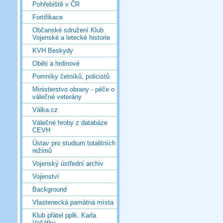
Pohřebiště v ČR
Fortifikace
Občanské sdružení Klub
Vojenské a letecké historie
KVH Beskydy
Oběti a hrdinové
Pomníky četníků, policistů
Ministerstvo obrany - péče o
válečné veterány
Válka.cz
Válečné hroby z databáze
CEVH
Ústav pro studium totalitních
režimů
Vojenský ústřední archiv
Vojenství
Background
Vlastenecká památná místa
Klub přátel pplk. Karla
Vašátky