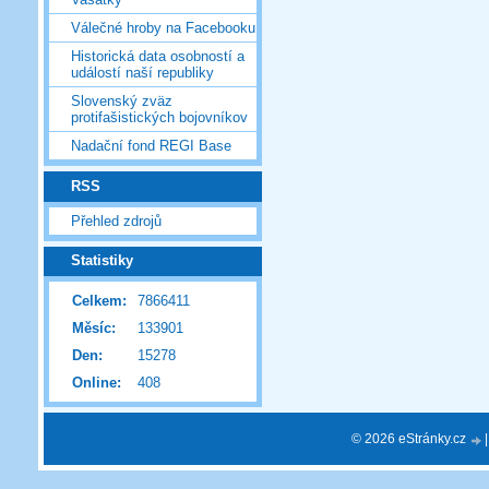
Válečné hroby na Facebooku
Historická data osobností a
událostí naší republiky
Slovenský zväz
protifašistických bojovníkov
Nadační fond REGI Base
RSS
Přehled zdrojů
Statistiky
Celkem:
7866411
Měsíc:
133901
Den:
15278
Online:
408
© 2026 eStránky.cz