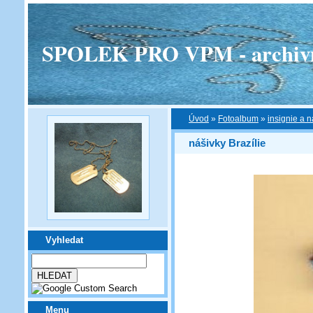
SPOLEK PRO VPM - archivní v
Úvod
»
Fotoalbum
»
insignie a n
nášivky Brazílie
Vyhledat
Menu