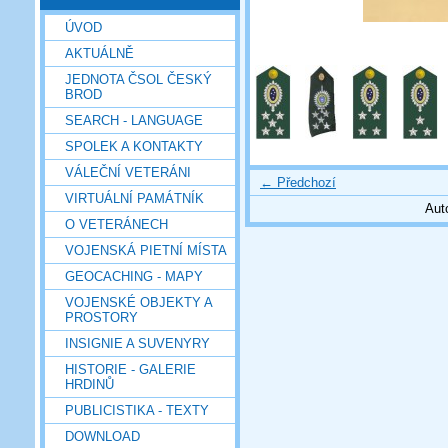
ÚVOD
AKTUÁLNĚ
JEDNOTA ČSOL ČESKÝ
BROD
SEARCH - LANGUAGE
SPOLEK A KONTAKTY
VÁLEČNÍ VETERÁNI
← Předchozí
VIRTUÁLNÍ PAMÁTNÍK
Aut
O VETERÁNECH
VOJENSKÁ PIETNÍ MÍSTA
GEOCACHING - MAPY
VOJENSKÉ OBJEKTY A
PROSTORY
INSIGNIE A SUVENYRY
HISTORIE - GALERIE
HRDINŮ
PUBLICISTIKA - TEXTY
DOWNLOAD