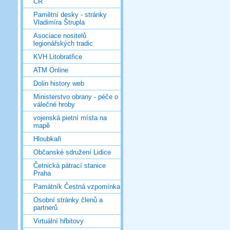
ČR
Pamětní desky - stránky
Vladimíra Štrupla
Asociace nositelů
legionářských tradic
KVH Litobratřice
ATM Online
Dolin history web
Ministerstvo obrany - péče o
válečné hroby
vojenská pietní místa na
mapě
Hloubkaři
Občanské sdružení Lidice
Četnická pátrací stanice
Praha
Památník Čestná vzpomínka
Osobní stránky členů a
partnerů
Virtuální hřbitovy