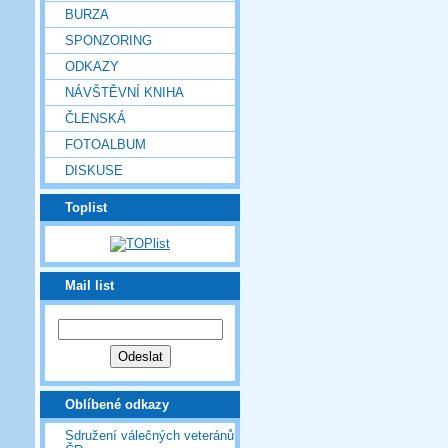
BURZA
SPONZORING
ODKAZY
NÁVŠTĚVNÍ KNIHA
ČLENSKÁ
FOTOALBUM
DISKUSE
Toplist
Mail list
Oblíbené odkazy
Sdružení válečných veteránů