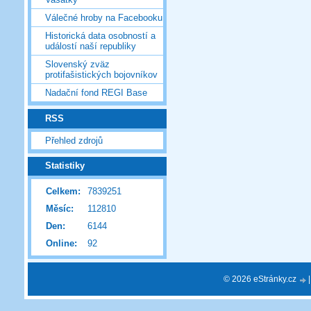
Válečné hroby na Facebooku
Historická data osobností a
událostí naší republiky
Slovenský zväz
protifašistických bojovníkov
Nadační fond REGI Base
RSS
Přehled zdrojů
Statistiky
Celkem:
7839251
Měsíc:
112810
Den:
6144
Online:
92
© 2026 eStránky.cz