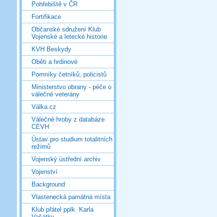
Pohřebiště v ČR
Fortifikace
Občanské sdružení Klub
Vojenské a letecké historie
KVH Beskydy
Oběti a hrdinové
Pomníky četníků, policistů
Ministerstvo obrany - péče o
válečné veterány
Válka.cz
Válečné hroby z databáze
CEVH
Ústav pro studium totalitních
režimů
Vojenský ústřední archiv
Vojenství
Background
Vlastenecká památná místa
Klub přátel pplk. Karla
Vašátky