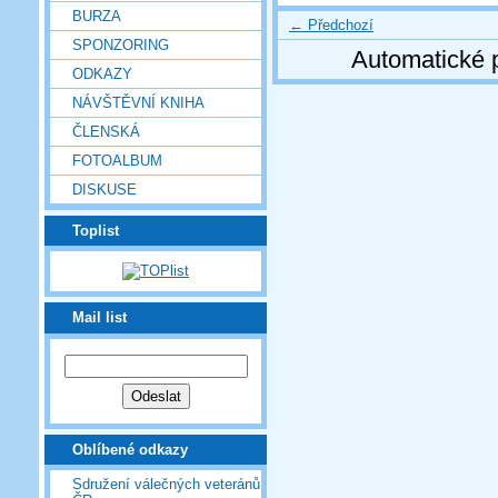
BURZA
← Předchozí
SPONZORING
Automatické 
ODKAZY
NÁVŠTĚVNÍ KNIHA
ČLENSKÁ
FOTOALBUM
DISKUSE
Toplist
Mail list
Oblíbené odkazy
Sdružení válečných veteránů