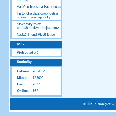
Válečné hroby na Facebooku
Historická data osobností a
událostí naší republiky
Slovenský zväz
protifašistických bojovníkov
Nadační fond REGI Base
RSS
Přehled zdrojů
Statistiky
Celkem:
7854764
Měsíc:
123699
Den:
9677
Online:
162
© 2026 eStránky.cz