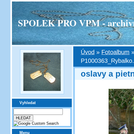
SPOLEK PRO VPM - archivní v
Úvod
»
Fotoalbum
P1000363_Rybalko
oslavy a piet
Vyhledat
Menu