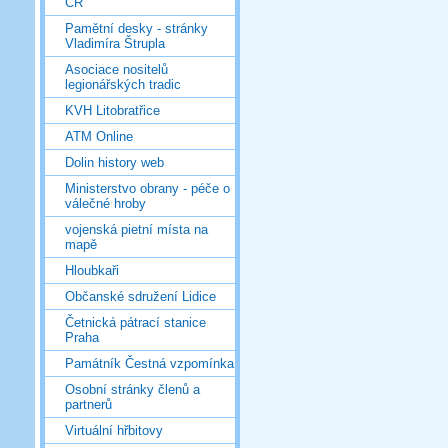
ČR
Pamětní desky - stránky
Vladimíra Štrupla
Asociace nositelů
legionářských tradic
KVH Litobratřice
ATM Online
Dolin history web
Ministerstvo obrany - péče o
válečné hroby
vojenská pietní místa na
mapě
Hloubkaři
Občanské sdružení Lidice
Četnická pátrací stanice
Praha
Památník Čestná vzpomínka
Osobní stránky členů a
partnerů
Virtuální hřbitovy