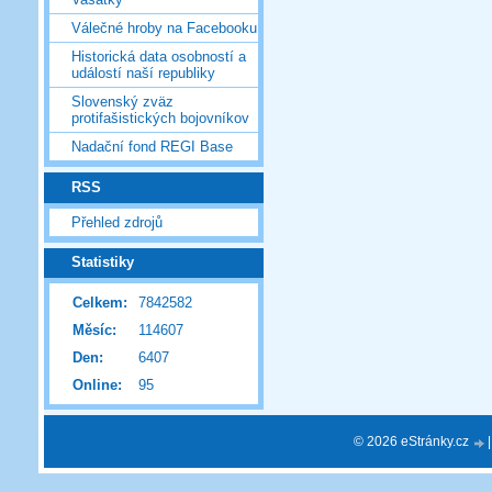
Válečné hroby na Facebooku
Historická data osobností a
událostí naší republiky
Slovenský zväz
protifašistických bojovníkov
Nadační fond REGI Base
RSS
Přehled zdrojů
Statistiky
Celkem:
7842582
Měsíc:
114607
Den:
6407
Online:
95
© 2026 eStránky.cz