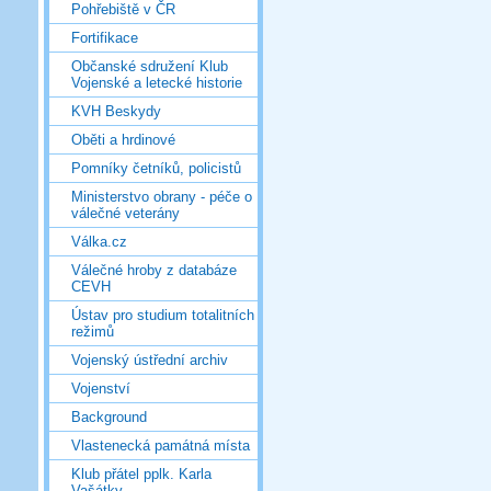
Pohřebiště v ČR
Fortifikace
Občanské sdružení Klub
Vojenské a letecké historie
KVH Beskydy
Oběti a hrdinové
Pomníky četníků, policistů
Ministerstvo obrany - péče o
válečné veterány
Válka.cz
Válečné hroby z databáze
CEVH
Ústav pro studium totalitních
režimů
Vojenský ústřední archiv
Vojenství
Background
Vlastenecká památná místa
Klub přátel pplk. Karla
Vašátky