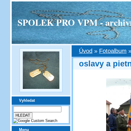
SPOLEK PRO VPM - archivní v
Úvod
»
Fotoalbum
oslavy a piet
Vyhledat
Menu