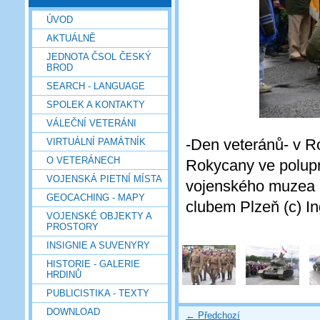
ÚVOD
AKTUÁLNĚ
JEDNOTA ČSOL ČESKÝ
BROD
SEARCH - LANGUAGE
SPOLEK A KONTAKTY
VÁLEČNÍ VETERÁNI
-Den veteránů- v R
VIRTUÁLNÍ PAMÁTNÍK
O VETERÁNECH
Rokycany ve polup
VOJENSKÁ PIETNÍ MÍSTA
vojenského muzea n
GEOCACHING - MAPY
clubem Plzeň (c) I
VOJENSKÉ OBJEKTY A
PROSTORY
INSIGNIE A SUVENYRY
HISTORIE - GALERIE
HRDINŮ
PUBLICISTIKA - TEXTY
DOWNLOAD
← Předchozí