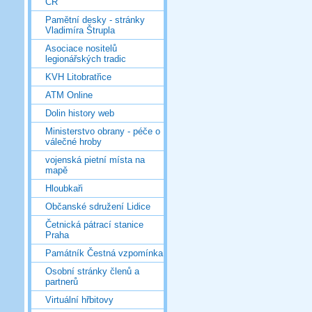
ČR
Pamětní desky - stránky
Vladimíra Štrupla
Asociace nositelů
legionářských tradic
KVH Litobratřice
ATM Online
Dolin history web
Ministerstvo obrany - péče o
válečné hroby
vojenská pietní místa na
mapě
Hloubkaři
Občanské sdružení Lidice
Četnická pátrací stanice
Praha
Památník Čestná vzpomínka
Osobní stránky členů a
partnerů
Virtuální hřbitovy