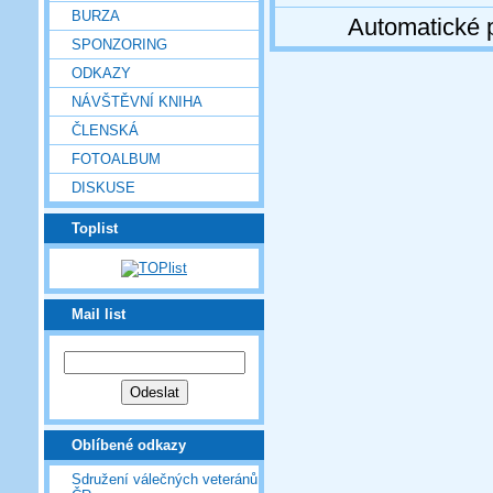
BURZA
Automatické 
SPONZORING
ODKAZY
NÁVŠTĚVNÍ KNIHA
ČLENSKÁ
FOTOALBUM
DISKUSE
Toplist
Mail list
Oblíbené odkazy
Sdružení válečných veteránů