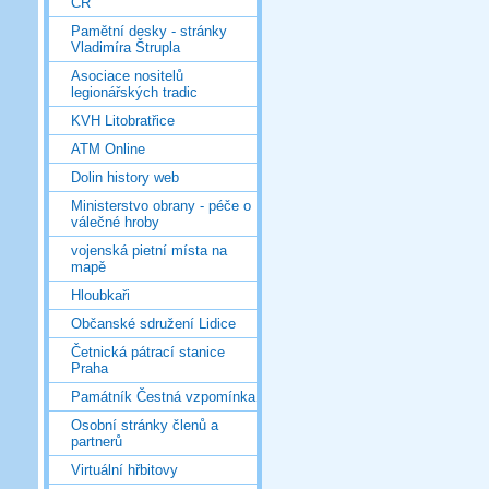
ČR
Pamětní desky - stránky
Vladimíra Štrupla
Asociace nositelů
legionářských tradic
KVH Litobratřice
ATM Online
Dolin history web
Ministerstvo obrany - péče o
válečné hroby
vojenská pietní místa na
mapě
Hloubkaři
Občanské sdružení Lidice
Četnická pátrací stanice
Praha
Památník Čestná vzpomínka
Osobní stránky členů a
partnerů
Virtuální hřbitovy