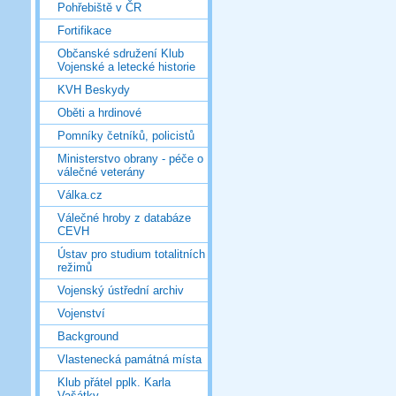
Pohřebiště v ČR
Fortifikace
Občanské sdružení Klub
Vojenské a letecké historie
KVH Beskydy
Oběti a hrdinové
Pomníky četníků, policistů
Ministerstvo obrany - péče o
válečné veterány
Válka.cz
Válečné hroby z databáze
CEVH
Ústav pro studium totalitních
režimů
Vojenský ústřední archiv
Vojenství
Background
Vlastenecká památná místa
Klub přátel pplk. Karla
Vašátky