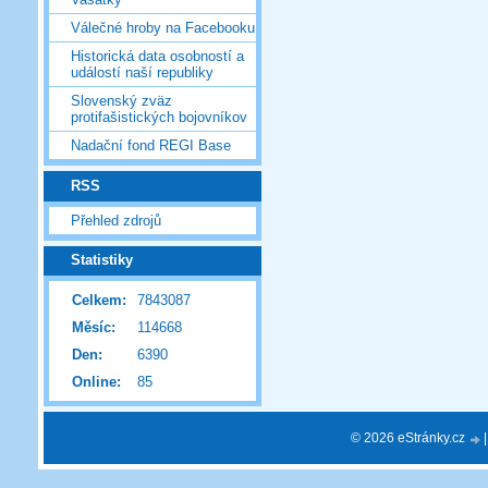
Válečné hroby na Facebooku
Historická data osobností a
událostí naší republiky
Slovenský zväz
protifašistických bojovníkov
Nadační fond REGI Base
RSS
Přehled zdrojů
Statistiky
Celkem:
7843087
Měsíc:
114668
Den:
6390
Online:
85
© 2026 eStránky.cz