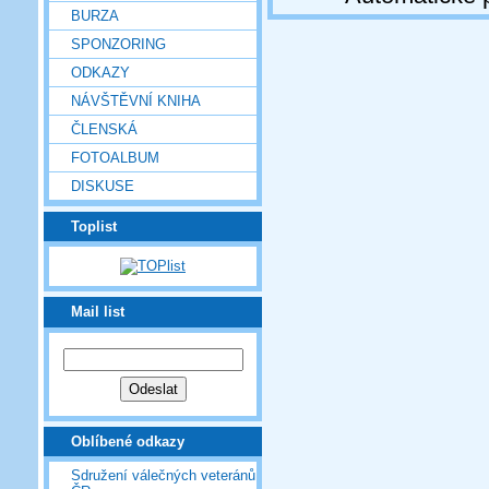
BURZA
SPONZORING
ODKAZY
NÁVŠTĚVNÍ KNIHA
ČLENSKÁ
FOTOALBUM
DISKUSE
Toplist
Mail list
Oblíbené odkazy
Sdružení válečných veteránů