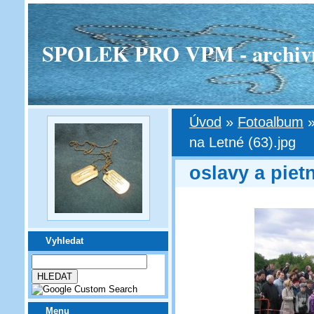
SPOLEK PRO VPM - archivní v
Úvod
»
Fotoalbum
na Letné (63).jpg
oslavy a piet
Vyhledat
Menu