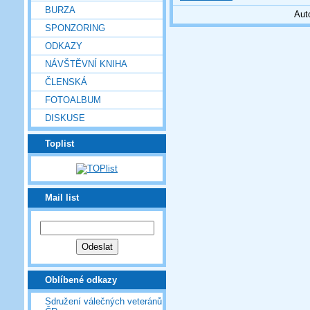
BURZA
Aut
SPONZORING
ODKAZY
NÁVŠTĚVNÍ KNIHA
ČLENSKÁ
FOTOALBUM
DISKUSE
Toplist
Mail list
Oblíbené odkazy
Sdružení válečných veteránů