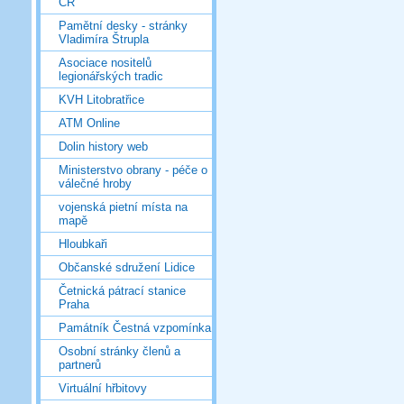
ČR
Pamětní desky - stránky
Vladimíra Štrupla
Asociace nositelů
legionářských tradic
KVH Litobratřice
ATM Online
Dolin history web
Ministerstvo obrany - péče o
válečné hroby
vojenská pietní místa na
mapě
Hloubkaři
Občanské sdružení Lidice
Četnická pátrací stanice
Praha
Památník Čestná vzpomínka
Osobní stránky členů a
partnerů
Virtuální hřbitovy