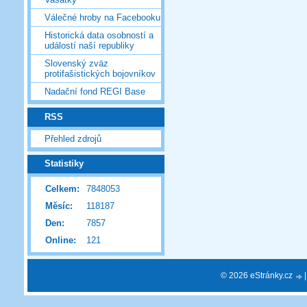
Válečné hroby na Facebooku
Historická data osobností a
událostí naší republiky
Slovenský zväz
protifašistických bojovníkov
Nadační fond REGI Base
RSS
Přehled zdrojů
Statistiky
Celkem:
7848053
Měsíc:
118187
Den:
7857
Online:
121
© 2026 eStránky.cz