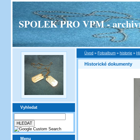
SPOLEK PRO VPM - archivní v
Úvod
»
Fotoalbum
»
historie
»
Hi
Historické dokumenty
Vyhledat
Menu