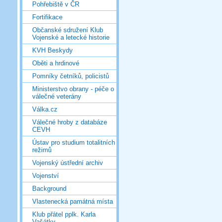
Pohřebiště v ČR
Fortifikace
Občanské sdružení Klub
Vojenské a letecké historie
KVH Beskydy
Oběti a hrdinové
Pomníky četníků, policistů
Ministerstvo obrany - péče o
válečné veterány
Válka.cz
Válečné hroby z databáze
CEVH
Ústav pro studium totalitních
režimů
Vojenský ústřední archiv
Vojenství
Background
Vlastenecká památná místa
Klub přátel pplk. Karla
Vašátky