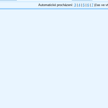
Automatické procházení:
3
|
4
|
5
|
6
|
7
(čas ve vt