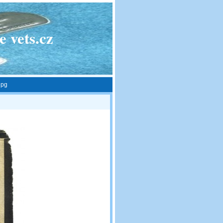
 vets.cz
jpg