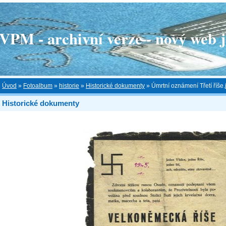
 - archivní verze - nový web je
Úvod
»
Fotoalbum
»
historie
»
Historické dokumenty
»
Úmrtní oznámení Třetí říše.
Historické dokumenty