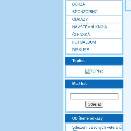
BURZA
SPONZORING
ODKAZY
NÁVŠTĚVNÍ KNIHA
ČLENSKÁ
FOTOALBUM
DISKUSE
Toplist
Mail list
Oblíbené odkazy
Sdružení válečných veteránů