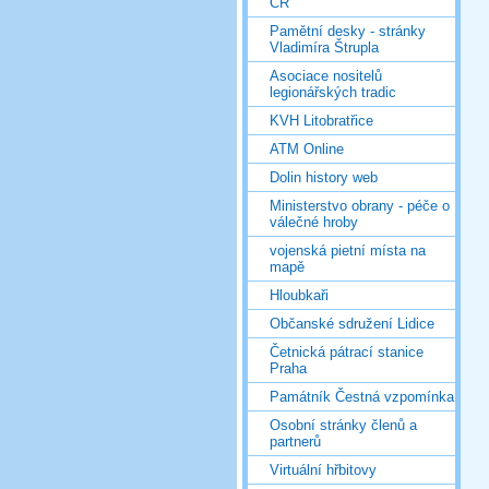
ČR
Pamětní desky - stránky
Vladimíra Štrupla
Asociace nositelů
legionářských tradic
KVH Litobratřice
ATM Online
Dolin history web
Ministerstvo obrany - péče o
válečné hroby
vojenská pietní místa na
mapě
Hloubkaři
Občanské sdružení Lidice
Četnická pátrací stanice
Praha
Památník Čestná vzpomínka
Osobní stránky členů a
partnerů
Virtuální hřbitovy