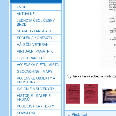
ÚVOD
AKTUÁLNĚ
JEDNOTA ČSOL ČESKÝ
BROD
SEARCH - LANGUAGE
SPOLEK A KONTAKTY
VÁLEČNÍ VETERÁNI
VIRTUÁLNÍ PAMÁTNÍK
O VETERÁNECH
VOJENSKÁ PIETNÍ MÍSTA
GEOCACHING - MAPY
Vyhláška ke všeobecné mobiliz
VOJENSKÉ OBJEKTY A
PROSTORY
INSIGNIE A SUVENYRY
HISTORIE - GALERIE
HRDINŮ
PUBLICISTIKA - TEXTY
DOWNLOAD
← Předchozí