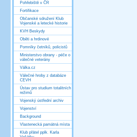
Pohřebiště v ČR
Fortifikace
Občanské sdružení Klub
Vojenské a letecké historie
KVH Beskydy
Oběti a hrdinové
Pomníky četníků, policistů
Ministerstvo obrany - péče o
válečné veterány
Válka.cz
Válečné hroby z databáze
CEVH
Ústav pro studium totalitních
režimů
Vojenský ústřední archiv
Vojenství
Background
Vlastenecká památná místa
Klub přátel pplk. Karla
Vašátky