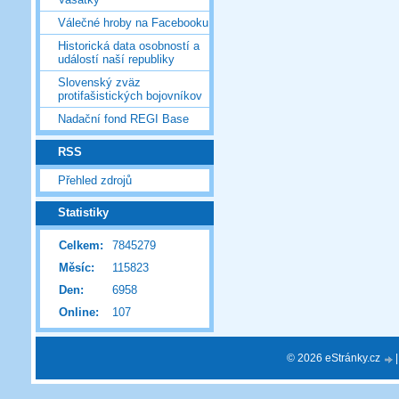
Válečné hroby na Facebooku
Historická data osobností a
událostí naší republiky
Slovenský zväz
protifašistických bojovníkov
Nadační fond REGI Base
RSS
Přehled zdrojů
Statistiky
Celkem:
7845279
Měsíc:
115823
Den:
6958
Online:
107
© 2026 eStránky.cz