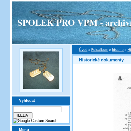
SPOLEK PRO VPM - archivní v
Úvod
»
Fotoalbum
»
historie
»
Hi
Historické dokumenty
Vyhledat
Menu