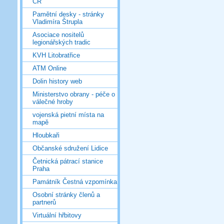
ČR
Pamětní desky - stránky
Vladimíra Štrupla
Asociace nositelů
legionářských tradic
KVH Litobratřice
ATM Online
Dolin history web
Ministerstvo obrany - péče o
válečné hroby
vojenská pietní místa na
mapě
Hloubkaři
Občanské sdružení Lidice
Četnická pátrací stanice
Praha
Památník Čestná vzpomínka
Osobní stránky členů a
partnerů
Virtuální hřbitovy