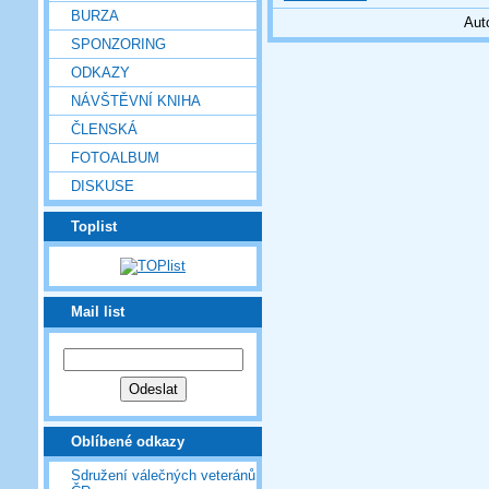
BURZA
Aut
SPONZORING
ODKAZY
NÁVŠTĚVNÍ KNIHA
ČLENSKÁ
FOTOALBUM
DISKUSE
Toplist
Mail list
Oblíbené odkazy
Sdružení válečných veteránů