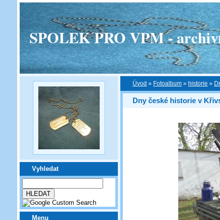
SPOLEK PRO VPM - archivní v
Úvod
»
Fotoalbum
»
historie
»
Dn
Dny české historie v Kři
Vyhledat
Menu