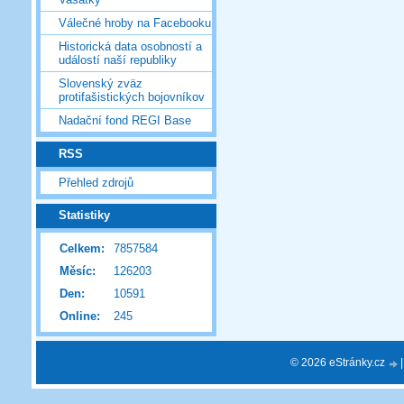
Válečné hroby na Facebooku
Historická data osobností a
událostí naší republiky
Slovenský zväz
protifašistických bojovníkov
Nadační fond REGI Base
RSS
Přehled zdrojů
Statistiky
Celkem:
7857584
Měsíc:
126203
Den:
10591
Online:
245
© 2026 eStránky.cz