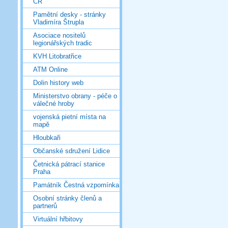
ČR
Pamětní desky - stránky
Vladimíra Štrupla
Asociace nositelů
legionářských tradic
KVH Litobratřice
ATM Online
Dolin history web
Ministerstvo obrany - péče o
válečné hroby
vojenská pietní místa na
mapě
Hloubkaři
Občanské sdružení Lidice
Četnická pátrací stanice
Praha
Památník Čestná vzpomínka
Osobní stránky členů a
partnerů
Virtuální hřbitovy