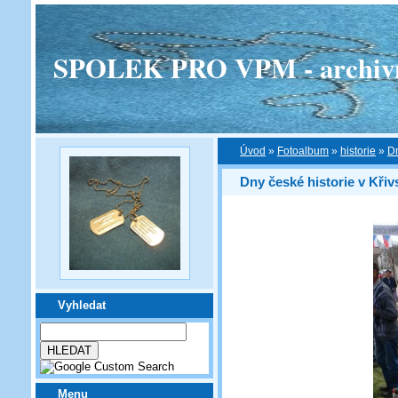
SPOLEK PRO VPM - archivní v
Úvod
»
Fotoalbum
»
historie
»
Dn
Dny české historie v Kři
Vyhledat
Menu