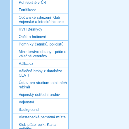
Pohřebiště v ČR
Fortifikace
Občanské sdružení Klub
Vojenské a letecké historie
KVH Beskydy
Oběti a hrdinové
Pomníky četníků, policistů
Ministerstvo obrany - péče o
válečné veterány
Válka.cz
Válečné hroby z databáze
CEVH
Ústav pro studium totalitních
režimů
Vojenský ústřední archiv
Vojenství
Background
Vlastenecká památná místa
Klub přátel pplk. Karla
Vašátky