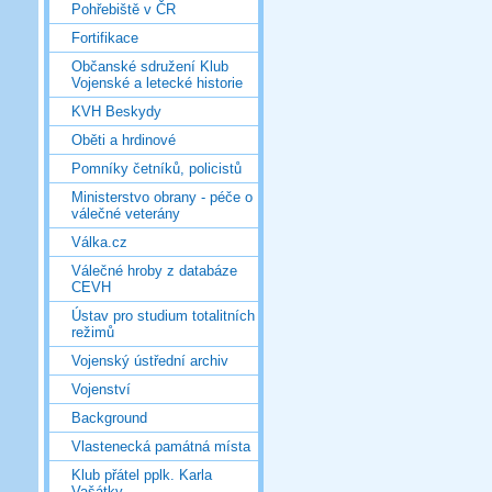
Pohřebiště v ČR
Fortifikace
Občanské sdružení Klub
Vojenské a letecké historie
KVH Beskydy
Oběti a hrdinové
Pomníky četníků, policistů
Ministerstvo obrany - péče o
válečné veterány
Válka.cz
Válečné hroby z databáze
CEVH
Ústav pro studium totalitních
režimů
Vojenský ústřední archiv
Vojenství
Background
Vlastenecká památná místa
Klub přátel pplk. Karla
Vašátky