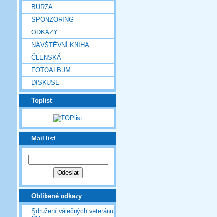
BURZA
SPONZORING
ODKAZY
NÁVŠTĚVNÍ KNIHA
ČLENSKÁ
FOTOALBUM
DISKUSE
Toplist
Mail list
Oblíbené odkazy
Sdružení válečných veteránů