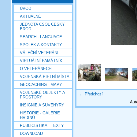
ÚVOD
AKTUÁLNĚ
JEDNOTA ČSOL ČESKÝ
BROD
SEARCH - LANGUAGE
SPOLEK A KONTAKTY
VÁLEČNÍ VETERÁNI
VIRTUÁLNÍ PAMÁTNÍK
O VETERÁNECH
VOJENSKÁ PIETNÍ MÍSTA
GEOCACHING - MAPY
VOJENSKÉ OBJEKTY A
← Předchozí
PROSTORY
Aut
INSIGNIE A SUVENYRY
HISTORIE - GALERIE
HRDINŮ
PUBLICISTIKA - TEXTY
DOWNLOAD