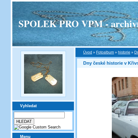
SPOLEK PRO VPM - archivní v
Úvod
»
Fotoalbum
»
historie
»
Dn
Dny české historie v Kři
Vyhledat
Menu