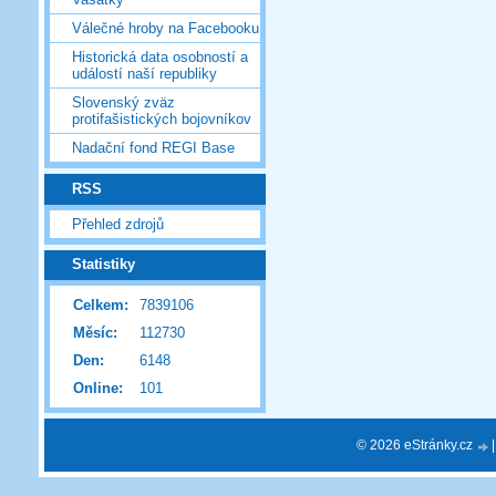
Válečné hroby na Facebooku
Historická data osobností a
událostí naší republiky
Slovenský zväz
protifašistických bojovníkov
Nadační fond REGI Base
RSS
Přehled zdrojů
Statistiky
Celkem:
7839106
Měsíc:
112730
Den:
6148
Online:
101
© 2026 eStránky.cz