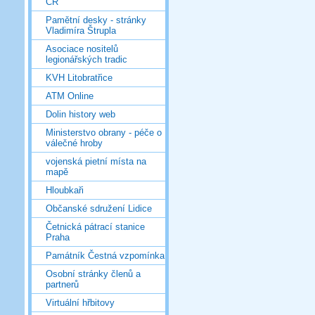
ČR
Pamětní desky - stránky
Vladimíra Štrupla
Asociace nositelů
legionářských tradic
KVH Litobratřice
ATM Online
Dolin history web
Ministerstvo obrany - péče o
válečné hroby
vojenská pietní místa na
mapě
Hloubkaři
Občanské sdružení Lidice
Četnická pátrací stanice
Praha
Památník Čestná vzpomínka
Osobní stránky členů a
partnerů
Virtuální hřbitovy