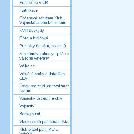
Pohřebiště v ČR
Fortifikace
Občanské sdružení Klub
Vojenské a letecké historie
KVH Beskydy
Oběti a hrdinové
Pomníky četníků, policistů
Ministerstvo obrany - péče o
válečné veterány
Válka.cz
Válečné hroby z databáze
CEVH
Ústav pro studium totalitních
režimů
Vojenský ústřední archiv
Vojenství
Background
Vlastenecká památná místa
Klub přátel pplk. Karla
Vašátky