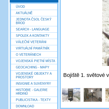
ÚVOD
AKTUÁLNĚ
JEDNOTA ČSOL ČESKÝ
BROD
SEARCH - LANGUAGE
SPOLEK A KONTAKTY
VÁLEČNÍ VETERÁNI
VIRTUÁLNÍ PAMÁTNÍK
O VETERÁNECH
VOJENSKÁ PIETNÍ MÍSTA
GEOCACHING - MAPY
VOJENSKÉ OBJEKTY A
Bojiště 1. světové v
PROSTORY
INSIGNIE A SUVENYRY
HISTORIE - GALERIE
HRDINŮ
PUBLICISTIKA - TEXTY
DOWNLOAD