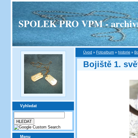
SPOLEK PRO VPM - archivní v
Úvod
»
Fotoalbum
»
historie
»
Bo
Bojiště 1. svě
Vyhledat
Menu