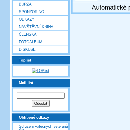
BURZA
Automatické 
SPONZORING
ODKAZY
NÁVŠTĚVNÍ KNIHA
ČLENSKÁ
FOTOALBUM
DISKUSE
Toplist
Mail list
Oblíbené odkazy
Sdružení válečných veteránů