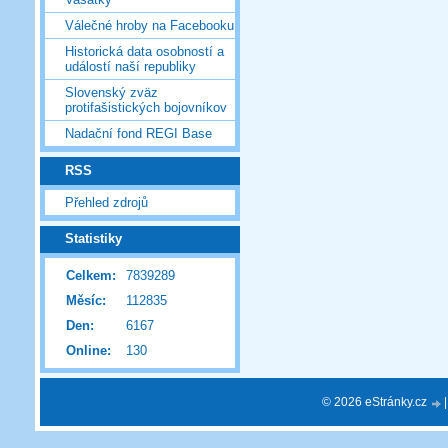
Válečné hroby na Facebooku
Historická data osobností a
událostí naší republiky
Slovenský zväz
protifašistických bojovníkov
Nadační fond REGI Base
RSS
Přehled zdrojů
Statistiky
Celkem:
7839289
Měsíc:
112835
Den:
6167
Online:
130
© 2026 eStránky.cz