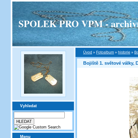
SPOLEK PRO VPM - archivní v
Úvod
»
Fotoalbum
»
historie
»
Bo
Bojiště 1. světové války, D
Vyhledat
Menu