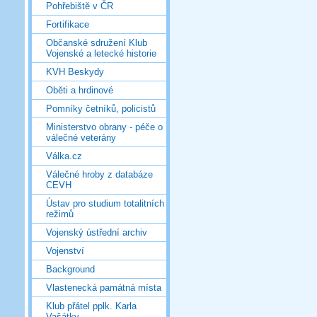
Pohřebiště v ČR
Fortifikace
Občanské sdružení Klub
Vojenské a letecké historie
KVH Beskydy
Oběti a hrdinové
Pomníky četníků, policistů
Ministerstvo obrany - péče o
válečné veterány
Válka.cz
Válečné hroby z databáze
CEVH
Ústav pro studium totalitních
režimů
Vojenský ústřední archiv
Vojenství
Background
Vlastenecká památná místa
Klub přátel pplk. Karla
Vašátky