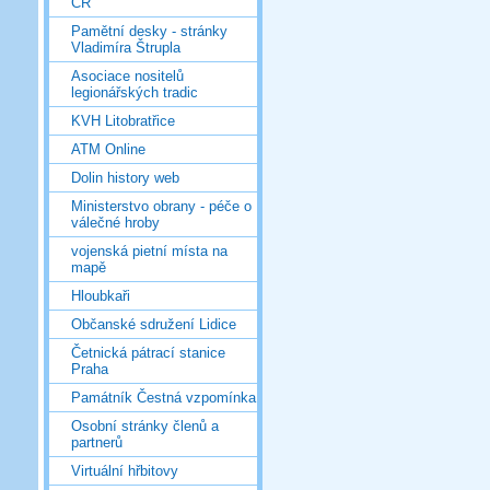
ČR
Pamětní desky - stránky
Vladimíra Štrupla
Asociace nositelů
legionářských tradic
KVH Litobratřice
ATM Online
Dolin history web
Ministerstvo obrany - péče o
válečné hroby
vojenská pietní místa na
mapě
Hloubkaři
Občanské sdružení Lidice
Četnická pátrací stanice
Praha
Památník Čestná vzpomínka
Osobní stránky členů a
partnerů
Virtuální hřbitovy