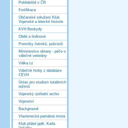
Pohřebiště v ČR
Fortifikace
Občanské sdružení Klub
Vojenské a letecké historie
KVH Beskydy
Oběti a hrdinové
Pomníky četníků, policistů
Ministerstvo obrany - péče o
válečné veterány
Válka.cz
Válečné hroby z databáze
CEVH
Ústav pro studium totalitních
režimů
Vojenský ústřední archiv
Vojenství
Background
Vlastenecká památná místa
Klub přátel pplk. Karla
Vašátky