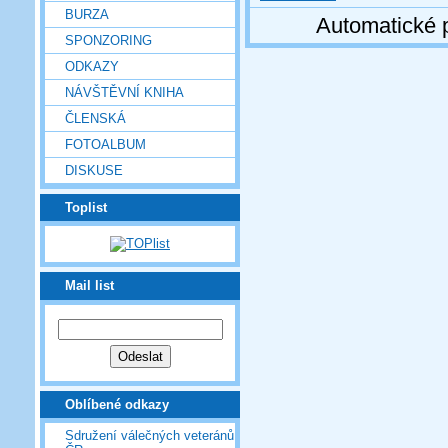
BURZA
Automatické 
SPONZORING
ODKAZY
NÁVŠTĚVNÍ KNIHA
ČLENSKÁ
FOTOALBUM
DISKUSE
Toplist
Mail list
Oblíbené odkazy
Sdružení válečných veteránů