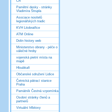
ČR
Pamětní desky - stránky
Vladimíra Štrupla
Asociace nositelů
legionářských tradic
KVH Litobratřice
ATM Online
Dolin history web
Ministerstvo obrany - péče o
válečné hroby
vojenská pietní místa na
mapě
Hloubkaři
Občanské sdružení Lidice
Četnická pátrací stanice
Praha
Památník Čestná vzpomínka
Osobní stránky členů a
partnerů
Virtuální hřbitovy