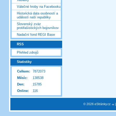
Válečné hroby na Facebooku
Historická data osobností a
událostí naší republiky
Slovenský zväz
protifašistických bojovníkov
Nadační fond REGI Base
RSS
Přehled zdrojů
Statistiky
Celkem:
7872073
Měsíc:
138538
Den:
15785
Online:
116
© 2026 eStránky.cz