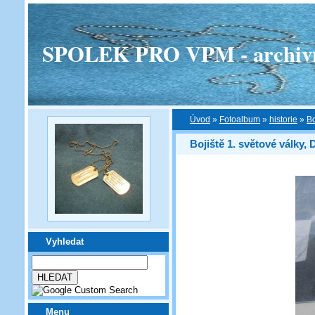
SPOLEK PRO VPM - archivní v
Úvod
»
Fotoalbum
»
historie
»
Bo
Bojiště 1. světové války, D
Vyhledat
Menu