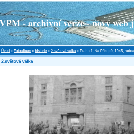
 - archivní verze - nový web je
Úvod
»
Fotoalbum
»
historie
»
2.světová válka
»
Praha 1, Na Příkopě, 1945, rudoar
2.světová válka