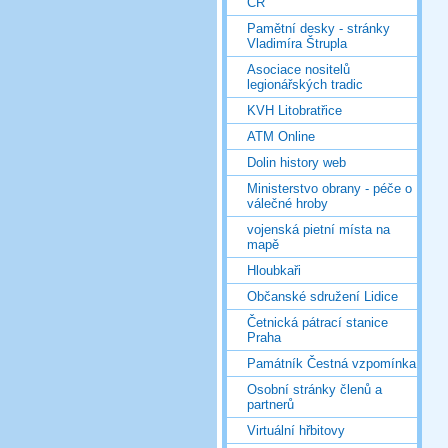
ČR
Pamětní desky - stránky
Vladimíra Štrupla
Asociace nositelů
legionářských tradic
KVH Litobratřice
ATM Online
Dolin history web
Ministerstvo obrany - péče o
válečné hroby
vojenská pietní místa na
mapě
Hloubkaři
Občanské sdružení Lidice
Četnická pátrací stanice
Praha
Památník Čestná vzpomínka
Osobní stránky členů a
partnerů
Virtuální hřbitovy