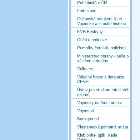
Pohřebiště v ČR
Fortifikace
Občanské sdružení Klub
Vojenské a letecké historie
KVH Beskydy
Oběti a hrdinové
Pomníky četníků, policistů
Ministerstvo obrany - péče o
válečné veterány
Válka.cz
Válečné hroby z databáze
CEVH
Ústav pro studium totalitních
režimů
Vojenský ústřední archiv
Vojenství
Background
Vlastenecká památná místa
Klub přátel pplk. Karla
Vašátky