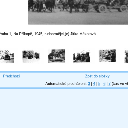
raha 1, Na Příkopě, 1945, rudoarmějci,(c) Jitka Měkotová
← Předchozí
Zpět do složky
Automatické procházení:
3
|
4
|
5
|
6
|
7
(čas ve vt