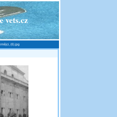
 vets.cz
mějci, (6).jpg