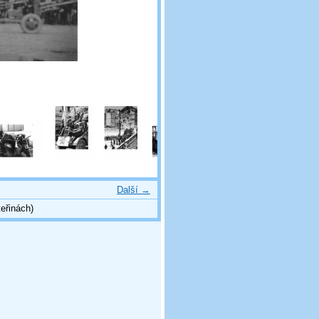
Další →
eřinách)