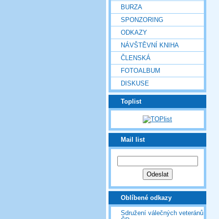
BURZA
SPONZORING
ODKAZY
NÁVŠTĚVNÍ KNIHA
ČLENSKÁ
FOTOALBUM
DISKUSE
Toplist
Mail list
Oblíbené odkazy
Sdružení válečných veteránů