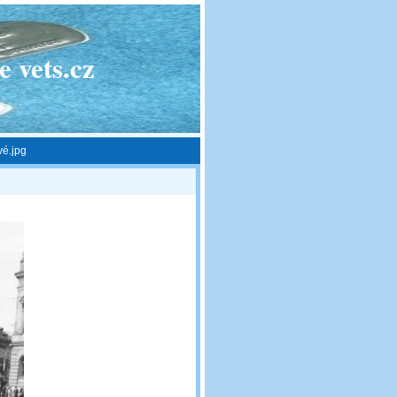
 vets.cz
vé.jpg