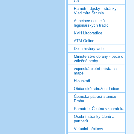
ČR
Pamětní desky - stránky
Vladimíra Štrupla
Asociace nositelů
legionářských tradic
KVH Litobratřice
ATM Online
Dolin history web
Ministerstvo obrany - péče o
válečné hroby
vojenská pietní místa na
mapě
Hloubkaři
Občanské sdružení Lidice
Četnická pátrací stanice
Praha
Památník Čestná vzpomínka
Osobní stránky členů a
partnerů
Virtuální hřbitovy