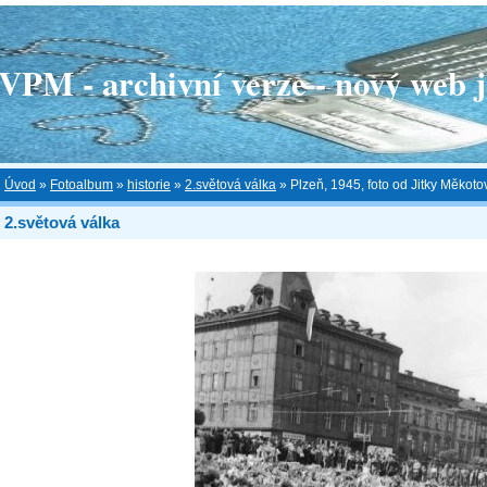
 - archivní verze - nový web je
Úvod
»
Fotoalbum
»
historie
»
2.světová válka
»
Plzeň, 1945, foto od Jitky Měkoto
2.světová válka