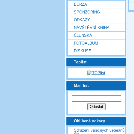
BURZA
SPONZORING
ODKAZY
NÁVŠTĚVNÍ KNIHA
ČLENSKÁ
FOTOALBUM
DISKUSE
Toplist
Mail list
Oblíbené odkazy
Sdružení válečných veteránů