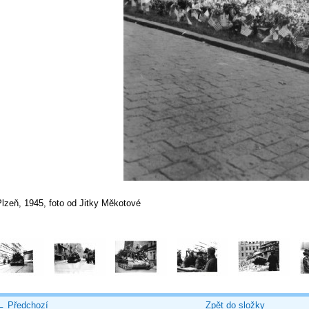
lzeň, 1945, foto od Jitky Měkotové
← Předchozí
Zpět do složky