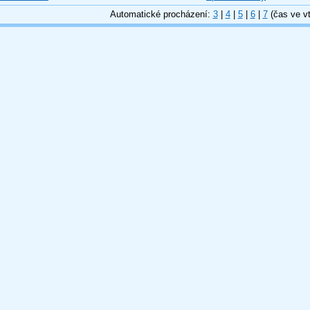
Automatické procházení:
3
|
4
|
5
|
6
|
7
(čas ve vt