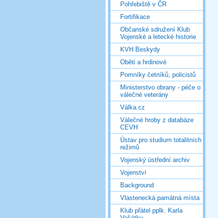
Pohřebiště v ČR
Fortifikace
Občanské sdružení Klub
Vojenské a letecké historie
KVH Beskydy
Oběti a hrdinové
Pomníky četníků, policistů
Ministerstvo obrany - péče o
válečné veterány
Válka.cz
Válečné hroby z databáze
CEVH
Ústav pro studium totalitních
režimů
Vojenský ústřední archiv
Vojenství
Background
Vlastenecká památná místa
Klub přátel pplk. Karla
Vašátky