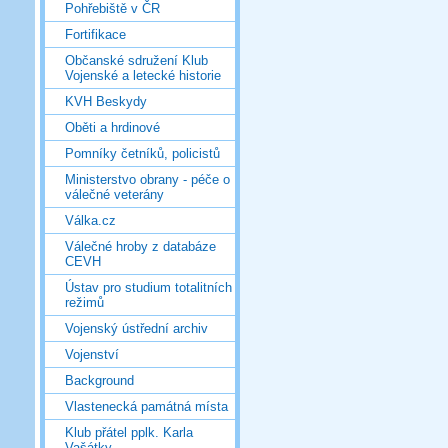
Pohřebiště v ČR
Fortifikace
Občanské sdružení Klub
Vojenské a letecké historie
KVH Beskydy
Oběti a hrdinové
Pomníky četníků, policistů
Ministerstvo obrany - péče o
válečné veterány
Válka.cz
Válečné hroby z databáze
CEVH
Ústav pro studium totalitních
režimů
Vojenský ústřední archiv
Vojenství
Background
Vlastenecká památná místa
Klub přátel pplk. Karla
Vašátky