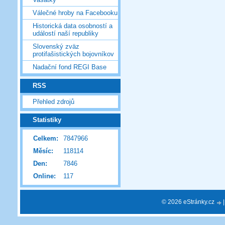
Válečné hroby na Facebooku
Historická data osobností a
událostí naší republiky
Slovenský zväz
protifašistických bojovníkov
Nadační fond REGI Base
RSS
Přehled zdrojů
Statistiky
Celkem:
7847966
Měsíc:
118114
Den:
7846
Online:
117
© 2026 eStránky.cz