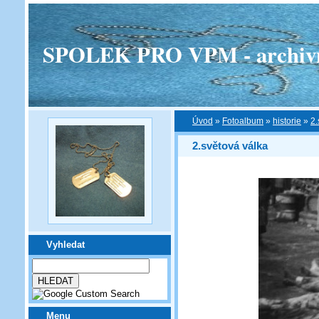
SPOLEK PRO VPM - archivní v
Úvod
»
Fotoalbum
»
historie
»
2.
2.světová válka
Vyhledat
Menu