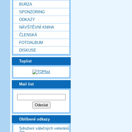
BURZA
SPONZORING
ODKAZY
NÁVŠTĚVNÍ KNIHA
ČLENSKÁ
FOTOALBUM
DISKUSE
Toplist
Mail list
Oblíbené odkazy
Sdružení válečných veteránů