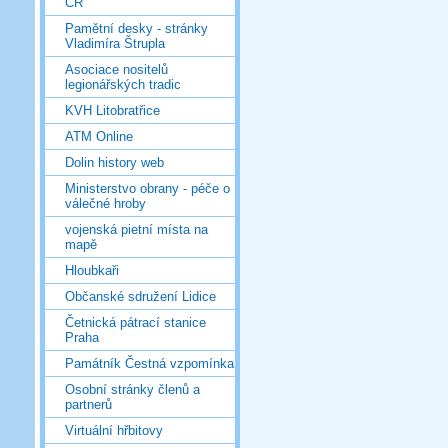
ČR
Pamětní desky - stránky
Vladimíra Štrupla
Asociace nositelů
legionářských tradic
KVH Litobratřice
ATM Online
Dolin history web
Ministerstvo obrany - péče o
válečné hroby
vojenská pietní místa na
mapě
Hloubkaři
Občanské sdružení Lidice
Četnická pátrací stanice
Praha
Památník Čestná vzpomínka
Osobní stránky členů a
partnerů
Virtuální hřbitovy