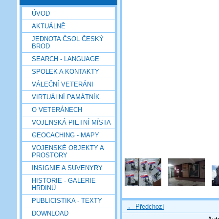
ÚVOD
AKTUÁLNĚ
JEDNOTA ČSOL ČESKÝ
BROD
SEARCH - LANGUAGE
SPOLEK A KONTAKTY
VÁLEČNÍ VETERÁNI
VIRTUÁLNÍ PAMÁTNÍK
O VETERÁNECH
VOJENSKÁ PIETNÍ MÍSTA
GEOCACHING - MAPY
VOJENSKÉ OBJEKTY A
PROSTORY
INSIGNIE A SUVENYRY
HISTORIE - GALERIE
HRDINŮ
PUBLICISTIKA - TEXTY
← Předchozí
DOWNLOAD