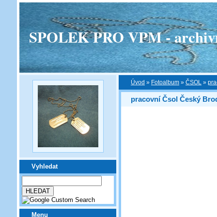
SPOLEK PRO VPM - archivní v
Úvod
»
Fotoalbum
»
ČSOL
»
pra
pracovní Čsol Český Bro
Vyhledat
Menu