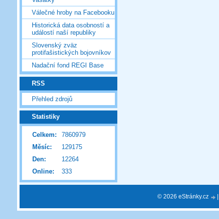
Válečné hroby na Facebooku
Historická data osobností a
událostí naší republiky
Slovenský zväz
protifašistických bojovníkov
Nadační fond REGI Base
RSS
Přehled zdrojů
Statistiky
Celkem:
7860979
Měsíc:
129175
Den:
12264
Online:
333
© 2026 eStránky.cz