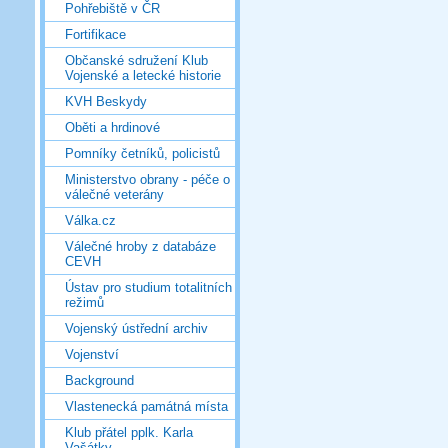
Pohřebiště v ČR
Fortifikace
Občanské sdružení Klub
Vojenské a letecké historie
KVH Beskydy
Oběti a hrdinové
Pomníky četníků, policistů
Ministerstvo obrany - péče o
válečné veterány
Válka.cz
Válečné hroby z databáze
CEVH
Ústav pro studium totalitních
režimů
Vojenský ústřední archiv
Vojenství
Background
Vlastenecká památná místa
Klub přátel pplk. Karla
Vašátky