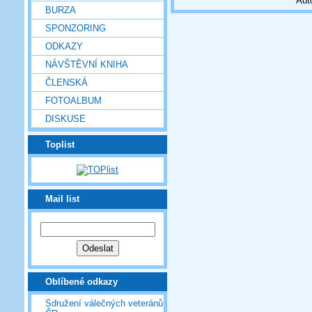
Aut
BURZA
SPONZORING
ODKAZY
NÁVŠTĚVNÍ KNIHA
ČLENSKÁ
FOTOALBUM
DISKUSE
Toplist
Mail list
Oblíbené odkazy
Sdružení válečných veteránů