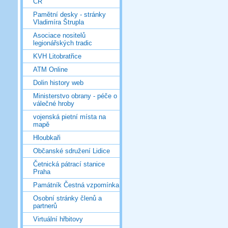
ČR
Pamětní desky - stránky
Vladimíra Štrupla
Asociace nositelů
legionářských tradic
KVH Litobratřice
ATM Online
Dolin history web
Ministerstvo obrany - péče o
válečné hroby
vojenská pietní místa na
mapě
Hloubkaři
Občanské sdružení Lidice
Četnická pátrací stanice
Praha
Památník Čestná vzpomínka
Osobní stránky členů a
partnerů
Virtuální hřbitovy