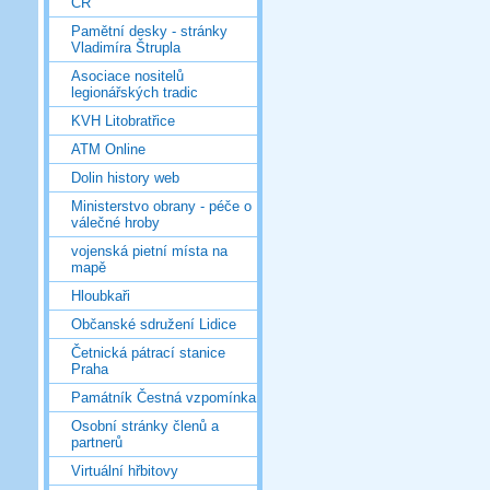
ČR
Pamětní desky - stránky
Vladimíra Štrupla
Asociace nositelů
legionářských tradic
KVH Litobratřice
ATM Online
Dolin history web
Ministerstvo obrany - péče o
válečné hroby
vojenská pietní místa na
mapě
Hloubkaři
Občanské sdružení Lidice
Četnická pátrací stanice
Praha
Památník Čestná vzpomínka
Osobní stránky členů a
partnerů
Virtuální hřbitovy