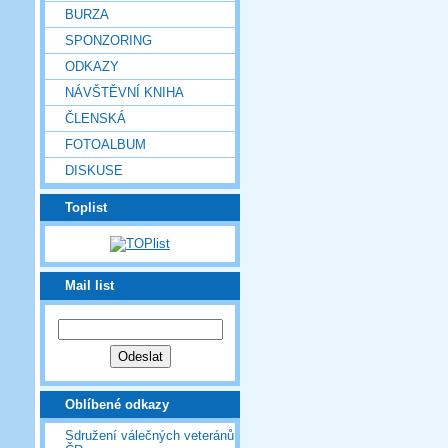
BURZA
SPONZORING
ODKAZY
NÁVŠTĚVNÍ KNIHA
ČLENSKÁ
FOTOALBUM
DISKUSE
Toplist
Mail list
Oblíbené odkazy
Sdružení válečných veteránů