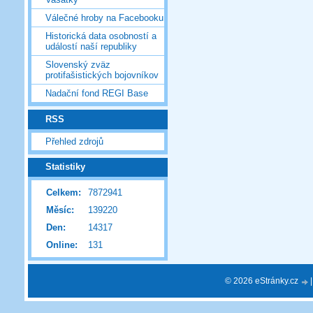
Válečné hroby na Facebooku
Historická data osobností a
událostí naší republiky
Slovenský zväz
protifašistických bojovníkov
Nadační fond REGI Base
RSS
Přehled zdrojů
Statistiky
Celkem:
7872941
Měsíc:
139220
Den:
14317
Online:
131
© 2026 eStránky.cz