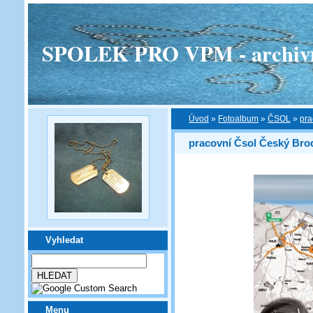
SPOLEK PRO VPM - archivní v
Úvod
»
Fotoalbum
»
ČSOL
»
pra
pracovní Čsol Český Bro
Vyhledat
Menu