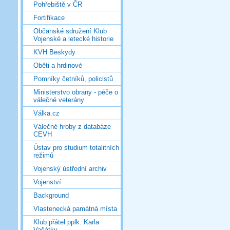
Pohřebiště v ČR
Fortifikace
Občanské sdružení Klub
Vojenské a letecké historie
KVH Beskydy
Oběti a hrdinové
Pomníky četníků, policistů
Ministerstvo obrany - péče o
válečné veterány
Válka.cz
Válečné hroby z databáze
CEVH
Ústav pro studium totalitních
režimů
Vojenský ústřední archiv
Vojenství
Background
Vlastenecká památná místa
Klub přátel pplk. Karla
Vašátky