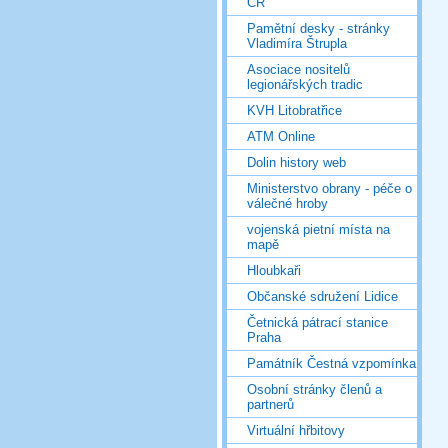
ČR
Pamětní desky - stránky
Vladimíra Štrupla
Asociace nositelů
legionářských tradic
KVH Litobratřice
ATM Online
Dolin history web
Ministerstvo obrany - péče o
válečné hroby
vojenská pietní místa na
mapě
Hloubkaři
Občanské sdružení Lidice
Četnická pátrací stanice
Praha
Památník Čestná vzpomínka
Osobní stránky členů a
partnerů
Virtuální hřbitovy