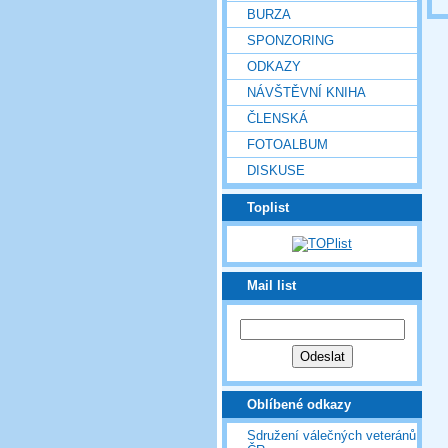
BURZA
SPONZORING
ODKAZY
NÁVŠTĚVNÍ KNIHA
ČLENSKÁ
FOTOALBUM
DISKUSE
Toplist
Mail list
Oblíbené odkazy
Sdružení válečných veteránů