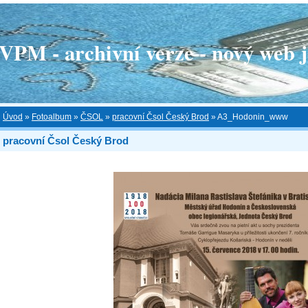
 - archivní verze - nový web je
Úvod
»
Fotoalbum
»
ČSOL
»
pracovní Čsol Český Brod
»
A3_Hodonin_www
pracovní Čsol Český Brod