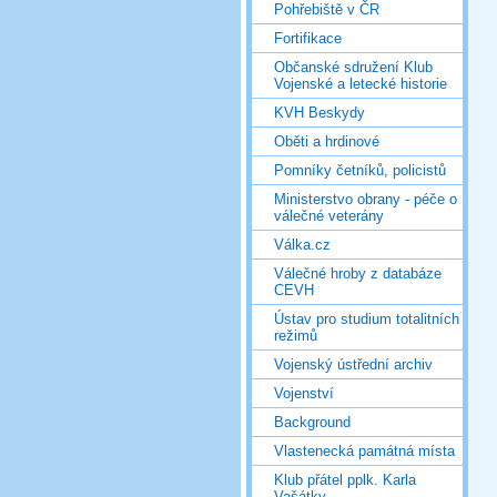
Pohřebiště v ČR
Fortifikace
Občanské sdružení Klub
Vojenské a letecké historie
KVH Beskydy
Oběti a hrdinové
Pomníky četníků, policistů
Ministerstvo obrany - péče o
válečné veterány
Válka.cz
Válečné hroby z databáze
CEVH
Ústav pro studium totalitních
režimů
Vojenský ústřední archiv
Vojenství
Background
Vlastenecká památná místa
Klub přátel pplk. Karla
Vašátky