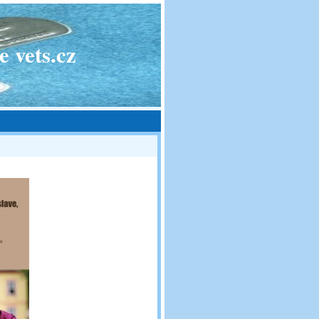
 vets.cz