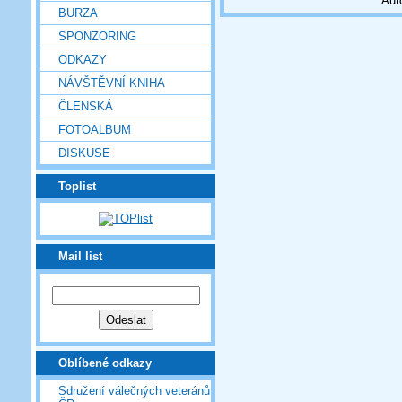
Aut
BURZA
SPONZORING
ODKAZY
NÁVŠTĚVNÍ KNIHA
ČLENSKÁ
FOTOALBUM
DISKUSE
Toplist
Mail list
Oblíbené odkazy
Sdružení válečných veteránů