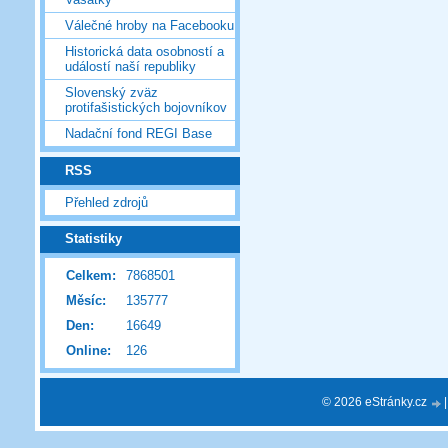
Válečné hroby na Facebooku
Historická data osobností a
událostí naší republiky
Slovenský zväz
protifašistických bojovníkov
Nadační fond REGI Base
RSS
Přehled zdrojů
Statistiky
Celkem:
7868501
Měsíc:
135777
Den:
16649
Online:
126
© 2026 eStránky.cz