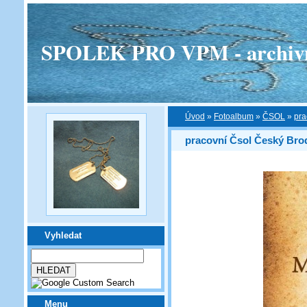
SPOLEK PRO VPM - archivní v
Úvod
»
Fotoalbum
»
ČSOL
»
pra
pracovní Čsol Český Bro
Vyhledat
Menu