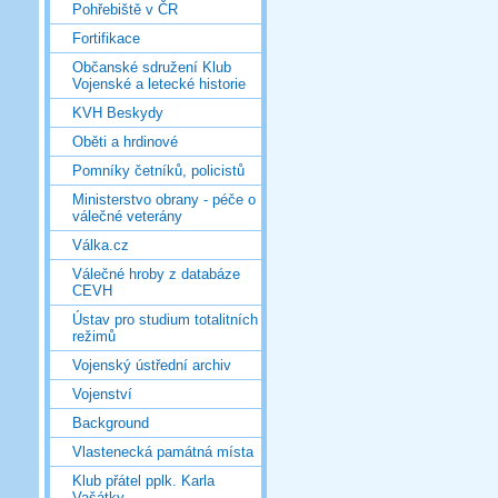
Pohřebiště v ČR
Fortifikace
Občanské sdružení Klub
Vojenské a letecké historie
KVH Beskydy
Oběti a hrdinové
Pomníky četníků, policistů
Ministerstvo obrany - péče o
válečné veterány
Válka.cz
Válečné hroby z databáze
CEVH
Ústav pro studium totalitních
režimů
Vojenský ústřední archiv
Vojenství
Background
Vlastenecká památná místa
Klub přátel pplk. Karla
Vašátky