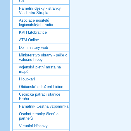
ČR
Pamětní desky - stránky
Vladimíra Štrupla
Asociace nositelů
legionářských tradic
KVH Litobratřice
ATM Online
Dolin history web
Ministerstvo obrany - péče o
válečné hroby
vojenská pietní místa na
mapě
Hloubkaři
Občanské sdružení Lidice
Četnická pátrací stanice
Praha
Památník Čestná vzpomínka
Osobní stránky členů a
partnerů
Virtuální hřbitovy