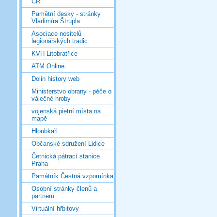
ČR
Pamětní desky - stránky
Vladimíra Štrupla
Asociace nositelů
legionářských tradic
KVH Litobratřice
ATM Online
Dolin history web
Ministerstvo obrany - péče o
válečné hroby
vojenská pietní místa na
mapě
Hloubkaři
Občanské sdružení Lidice
Četnická pátrací stanice
Praha
Památník Čestná vzpomínka
Osobní stránky členů a
partnerů
Virtuální hřbitovy