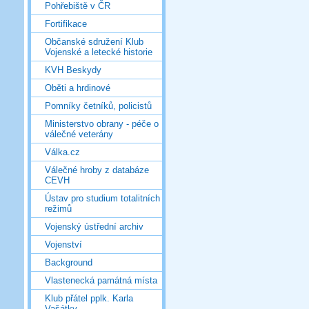
Pohřebiště v ČR
Fortifikace
Občanské sdružení Klub
Vojenské a letecké historie
KVH Beskydy
Oběti a hrdinové
Pomníky četníků, policistů
Ministerstvo obrany - péče o
válečné veterány
Válka.cz
Válečné hroby z databáze
CEVH
Ústav pro studium totalitních
režimů
Vojenský ústřední archiv
Vojenství
Background
Vlastenecká památná místa
Klub přátel pplk. Karla
Vašátky