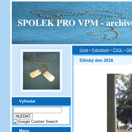
SPOLEK PRO VPM - archivní v
Úvod
»
Fotoalbum
»
ČSOL
»
Dět
Dětský den 2016
Vyhledat
Menu