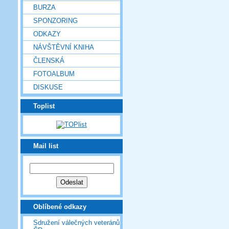
BURZA
SPONZORING
ODKAZY
NÁVŠTĚVNÍ KNIHA
ČLENSKÁ
FOTOALBUM
DISKUSE
Toplist
Mail list
Oblíbené odkazy
Sdružení válečných veteránů