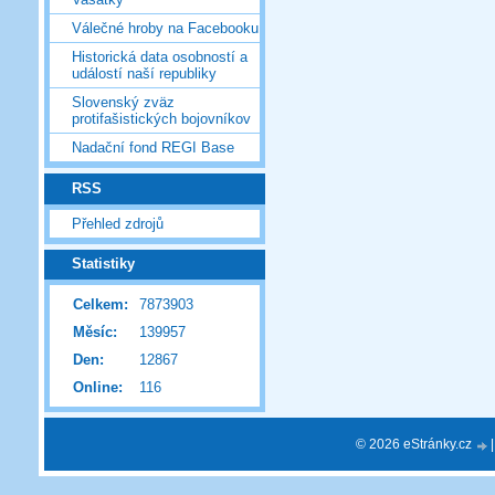
Válečné hroby na Facebooku
Historická data osobností a
událostí naší republiky
Slovenský zväz
protifašistických bojovníkov
Nadační fond REGI Base
RSS
Přehled zdrojů
Statistiky
Celkem:
7873903
Měsíc:
139957
Den:
12867
Online:
116
© 2026 eStránky.cz